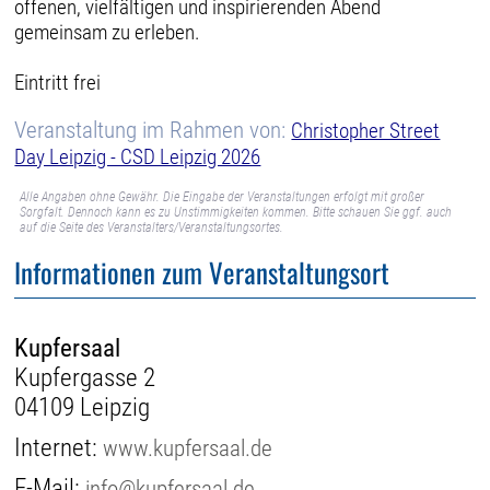
offenen, vielfältigen und inspirierenden Abend
gemeinsam zu erleben.
Eintritt frei
Veranstaltung im Rahmen von:
Christopher Street
Day Leipzig - CSD Leipzig 2026
Alle Angaben ohne Gewähr. Die Eingabe der Veranstaltungen erfolgt mit großer
Sorgfalt. Dennoch kann es zu Unstimmigkeiten kommen. Bitte schauen Sie ggf. auch
auf die Seite des Veranstalters/Veranstaltungsortes.
Informationen zum Veranstaltungsort
Kupfersaal
Kupfergasse 2
04109 Leipzig
Internet:
www.kupfersaal.de
E-Mail:
info@kupfersaal.de