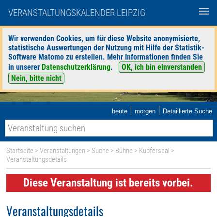
VERANSTALTUNGSKALENDER LEIPZIG
Wir verwenden Cookies, um für diese Website anonymisierte,
statistische Auswertungen der Nutzung mit Hilfe der Statistik-
Software Matomo zu erstellen. Mehr Informationen finden Sie
in unserer
Datenschutzerklärung
.
OK, ich bin einverstanden
Nein, bitte nicht
|
|
heute
morgen
Detaillierte Suche
Startseite
>
Veranstaltungen
>
Suche
>
Bühne
>
Kupfersaal
>
Veranstaltungsdetails
Diese Veranstaltung ist bereits vorbei.
Veranstaltungsdetails