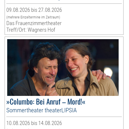
09.08.2026 bis 27.08.2026
(mehrere Einzeltermine im Zeitraum)
Das Frauenzimmertheater
Treff/Ort: Wagners Hof
»Columbo: Bei Anruf – Mord!«
Sommertheater theaterLIPSIA
10.08.2026 bis 14.08.2026