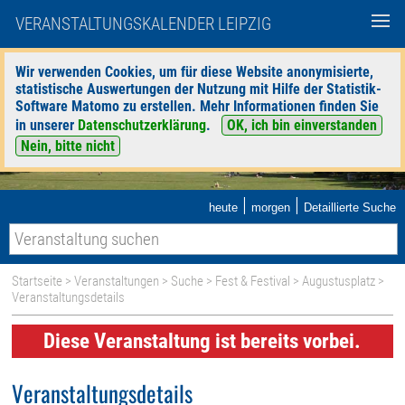
VERANSTALTUNGSKALENDER LEIPZIG
Wir verwenden Cookies, um für diese Website anonymisierte,
statistische Auswertungen der Nutzung mit Hilfe der Statistik-
Software Matomo zu erstellen. Mehr Informationen finden Sie
in unserer
Datenschutzerklärung
.
OK, ich bin einverstanden
Nein, bitte nicht
|
|
heute
morgen
Detaillierte Suche
Startseite
>
Veranstaltungen
>
Suche
>
Fest & Festival
>
Augustusplatz
>
Veranstaltungsdetails
Diese Veranstaltung ist bereits vorbei.
Veranstaltungsdetails