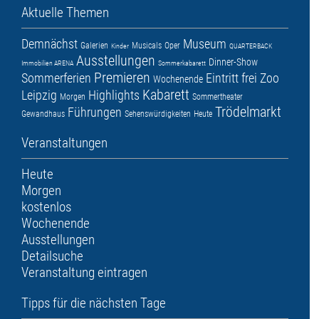
Aktuelle Themen
Demnächst
Museum
Galerien
Musicals
Oper
Kinder
QUARTERBACK
Ausstellungen
Dinner-Show
Immobilien ARENA
Sommerkabarett
Premieren
Sommerferien
Eintritt frei
Zoo
Wochenende
Kabarett
Leipzig
Highlights
Morgen
Sommertheater
Trödelmarkt
Führungen
Gewandhaus
Sehenswürdigkeiten
Heute
Veranstaltungen
Heute
Morgen
kostenlos
Wochenende
Ausstellungen
Detailsuche
Veranstaltung eintragen
Tipps für die nächsten Tage