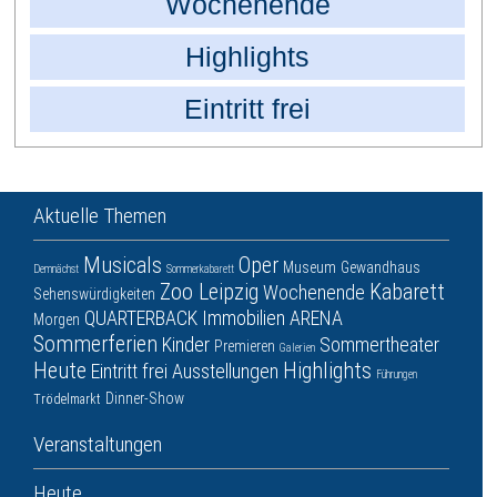
Wochenende
Highlights
Eintritt frei
Aktuelle Themen
Musicals
Oper
Museum
Gewandhaus
Demnächst
Sommerkabarett
Zoo Leipzig
Kabarett
Wochenende
Sehenswürdigkeiten
QUARTERBACK Immobilien ARENA
Morgen
Sommerferien
Kinder
Sommertheater
Premieren
Galerien
Heute
Highlights
Eintritt frei
Ausstellungen
Führungen
Dinner-Show
Trödelmarkt
Veranstaltungen
Heute