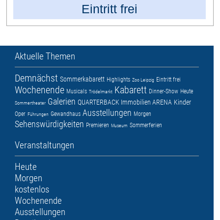
Eintritt frei
Aktuelle Themen
Demnächst
Sommerkabarett
Highlights
Eintritt frei
Zoo Leipzig
Wochenende
Kabarett
Musicals
Dinner-Show
Heute
Trödelmarkt
Galerien
QUARTERBACK Immobilien ARENA
Kinder
Sommertheater
Ausstellungen
Oper
Gewandhaus
Morgen
Führungen
Sehenswürdigkeiten
Premieren
Sommerferien
Museum
Veranstaltungen
Heute
Morgen
kostenlos
Wochenende
Ausstellungen