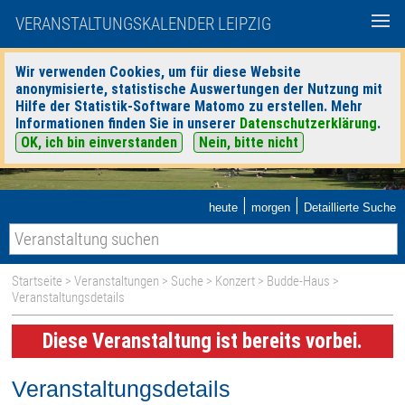
VERANSTALTUNGSKALENDER LEIPZIG
Wir verwenden Cookies, um für diese Website
anonymisierte, statistische Auswertungen der Nutzung mit
Hilfe der Statistik-Software Matomo zu erstellen. Mehr
Informationen finden Sie in unserer
Datenschutzerklärung
.
OK, ich bin einverstanden
Nein, bitte nicht
|
|
heute
morgen
Detaillierte Suche
Startseite
>
Veranstaltungen
>
Suche
>
Konzert
>
Budde-Haus
>
Veranstaltungsdetails
Diese Veranstaltung ist bereits vorbei.
Veranstaltungsdetails