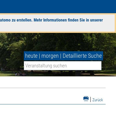
atomo zu erstellen. Mehr Informationen finden Sie in unserer
heute
|
morgen
|
Detaillierte Suche
|
Zurück