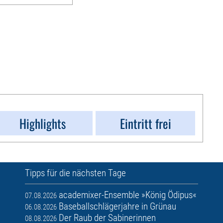
Highlights
Eintritt frei
Tipps für die nächsten Tage
academixer-Ensemble »König Ödipus«
07.08.2026
Baseballschlägerjahre in Grünau
06.08.2026
Der Raub der Sabinerinnen
08.08.2026