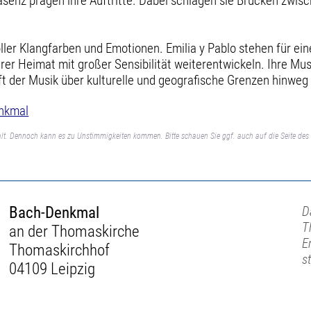
äsenz prägen ihre Auftritte. Dabei schlagen sie Brücken zwisc
ler Klangfarben und Emotionen. Emilia y Pablo stehen für ei
hrer Heimat mit großer Sensibilität weiterentwickeln. Ihre Mu
t der Musik über kulturelle und geografische Grenzen hinweg 
nkmal
lt. Dennoch kann es zu Unstimmigkeiten kommen. Bitte schauen Sie ggf. auch auf die Seite des 
Bach-Denkmal
D
T
an der Thomaskirche
E
Thomaskirchhof
s
04109 Leipzig