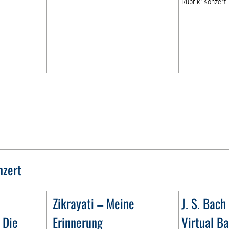
Rubrik: Konzert
nzert
Zikrayati – Meine
J. S. Bach 
 Die
Erinnerung
Virtual B