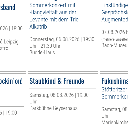
esband
Sommerkonzert mit
Einstündig
Klangvielfalt aus der
Gesprächsk
Levante mit dem Trio
Augmented 
Alkatrib
026 | 18:00
07.08.2026 b
Donnerstag, 06.08.2026 | 19:30
(mehrere Einzelte
té Leipzig
Bach-Museu
Uhr - 21:30 Uhr
stro
Budde-Haus
ockin´on!
Staubkind & Freunde
Fukushima
Stötteritzer
Samstag, 08.08.2026 | 19:00
Sommerkon
Uhr
Parkbühne Geyserhaus
Samstag, 08.
 | 19:00
Uhr
Marienkirche