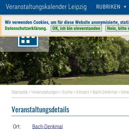
Veranstaltungskalender Leipzig
RUBRIKEN
Wir verwenden Cookies, um für diese Website anonymisierte, stati
Datenschutzerklärung
.
OK, ich bin einverstanden
Nein, bitte 
Startseite
>
Veranstaltungen
>
Suche
>
Konzert
>
Bach-Denkmal
> Vera
Veranstaltungsdetails
Ort:
Bach-Denkmal