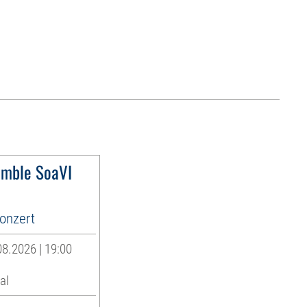
emble SoaVI
onzert
8.2026 | 19:00
al