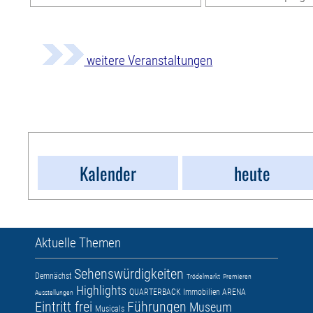
weitere Veranstaltungen
Kalender
heute
Aktuelle Themen
Sehenswürdigkeiten
Demnächst
Trödelmarkt
Premieren
Highlights
QUARTERBACK Immobilien ARENA
Ausstellungen
Eintritt frei
Führungen
Museum
Musicals