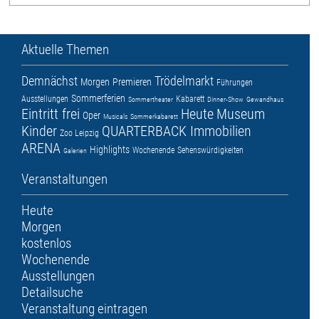
Aktuelle Themen
Demnächst
Trödelmarkt
Morgen
Premieren
Führungen
Sommerferien
Ausstellungen
Kabarett
Sommertheater
Dinner-Show
Gewandhaus
Eintritt frei
Heute
Museum
Oper
Musicals
Sommerkabarett
Kinder
QUARTERBACK Immobilien
Zoo Leipzig
ARENA
Highlights
Wochenende
Sehenswürdigkeiten
Galerien
Veranstaltungen
Heute
Morgen
kostenlos
Wochenende
Ausstellungen
Detailsuche
Veranstaltung eintragen