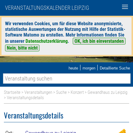
VERANSTALTUNGSKALENDER LEIPZIG
Wir verwenden Cookies, um für diese Website anonymisierte,
statistische Auswertungen der Nutzung mit Hilfe der Statistik-
Software Matomo zu erstellen. Mehr Informationen finden Sie
in unserer
Datenschutzerklärung
.
OK, ich bin einverstanden
Nein, bitte nicht
|
|
heute
morgen
Detaillierte Suche
Startseite
>
Veranstaltungen
>
Suche
>
Konzert
>
Gewandhaus zu Leipzig
> Veranstaltungsdetails
Veranstaltungsdetails