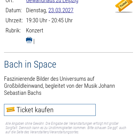
Ort:
Gewandhaus zu Leipzig
Datum:
Dienstag,
23.03.2027
Uhrzeit:
19:30 Uhr - 20:45 Uhr
Rubrik:
Konzert
|
Bach in Space
Faszinierende Bilder des Universums auf
Großbildleinwand, begleitet von der Musik Johann
Sebastian Bachs
Ticket kaufen
Alle Angaben ohne Gewähr. Die Eingabe der Veranstaltungen erfolgt mit großer
Sorgfalt. Dennoch kann es zu Unstimmigkeiten kommen. Bitte schauen Sie ggf. auch
auf die Seite des Veranstalters/Veranstaltungsortes.