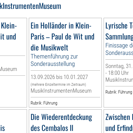
kInstrumentenMuseum
 Klein-
Ein Holländer in Klein-
Lyrische 
it und
Paris – Paul de Wit und
Sammlung
die Musikwelt
Finissage d
Sonderauss
Themenführung zur
Sonderausstellung
Sonntag, 31.
nMuseum
- 18:00 Uhr
13.09.2026 bis 10.01.2027
MusikInstr
(mehrere Einzeltermine im Zeitraum)
MusikInstrumentenMuseum
Rubrik: Führung
Rubrik: Führung
Die Wiederentdeckung
Zwischen 
is
des Cembalos II
und Erfin