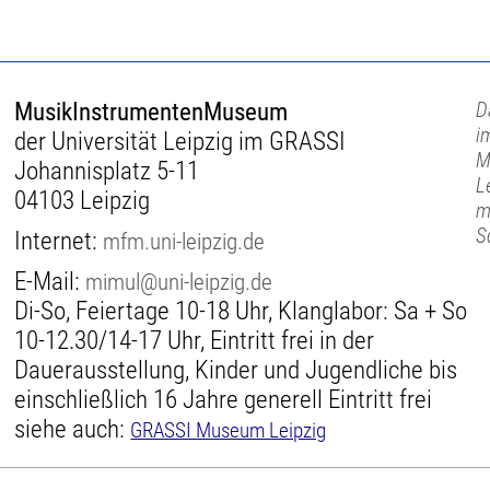
MusikInstrumentenMuseum
D
i
der Universität Leipzig im GRASSI
M
Johannisplatz 5-11
L
04103 Leipzig
m
S
Internet:
mfm.uni-leipzig.de
E-Mail:
mimul@uni-leipzig.de
Di-So, Feiertage 10-18 Uhr, Klanglabor: Sa + So
10-12.30/14-17 Uhr, Eintritt frei in der
Dauerausstellung, Kinder und Jugendliche bis
einschließlich 16 Jahre generell Eintritt frei
siehe auch:
GRASSI Museum Leipzig