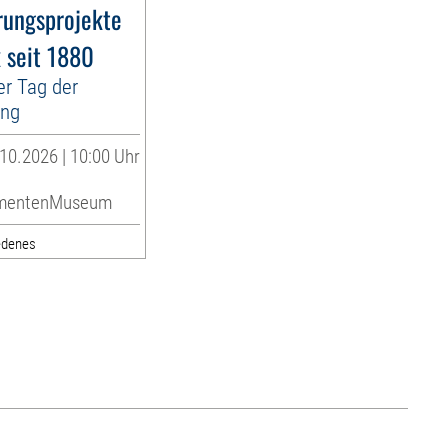
rungsprojekte
k seit 1880
er Tag der
ung
10.2026 | 10:00 Uhr
umentenMuseum
edenes