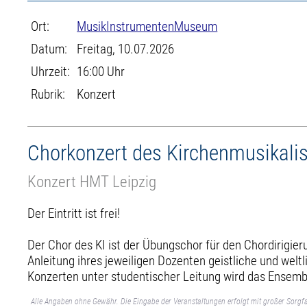
Ort:
MusikInstrumentenMuseum
Datum:
Freitag, 10.07.2026
Uhrzeit:
16:00 Uhr
Rubrik:
Konzert
Chorkonzert des Kirchenmusikalis
Konzert HMT Leipzig
Der Eintritt ist frei!
Der Chor des KI ist der Übungschor für den Chordirigie
Anleitung ihres jeweiligen Dozenten geistliche und wel
Konzerten unter studentischer Leitung wird das Ensemb
Alle Angaben ohne Gewähr. Die Eingabe der Veranstaltungen erfolgt mit großer Sorgfa