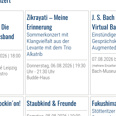
Zikrayati – Meine
J. S. Bach 
 Die
Erinnerung
Virtual B
esband
Sommerkonzert mit
Einstündig
Klangvielfalt aus der
Gesprächsk
Levante mit dem Trio
Augmented 
Alkatrib
026 | 18:00
07.08.2026 b
Donnerstag, 06.08.2026 | 19:30
(mehrere Einzelte
té Leipzig
Bach-Museu
Uhr - 21:30 Uhr
stro
Budde-Haus
ockin´on!
Staubkind & Freunde
Fukushima
Stötteritzer