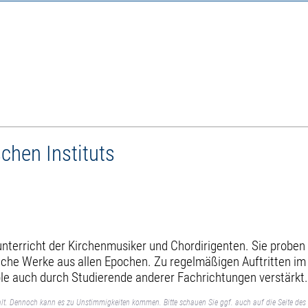
chen Instituts
runterricht der Kirchenmusiker und Chordirigenten. Sie probe
tliche Werke aus allen Epochen. Zu regelmäßigen Auftritten 
le auch durch Studierende anderer Fachrichtungen verstärkt
lt. Dennoch kann es zu Unstimmigkeiten kommen. Bitte schauen Sie ggf. auch auf die Seite des 