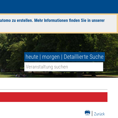
atomo zu erstellen. Mehr Informationen finden Sie in unserer
heute
|
morgen
|
Detaillierte Suche
|
Zurück