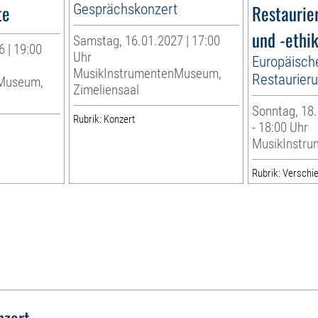
te
Gesprächskonzert
Restaurie
und -ethi
Samstag, 16.01.2027 | 17:00
 | 19:00
Uhr
Europäisch
MusikInstrumentenMuseum,
Restaurier
nMuseum,
Zimeliensaal
Sonntag, 18.
Rubrik: Konzert
- 18:00 Uhr
MusikInstr
Rubrik: Verschi
nzert