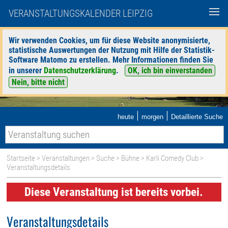
VERANSTALTUNGSKALENDER LEIPZIG
Wir verwenden Cookies, um für diese Website anonymisierte,
statistische Auswertungen der Nutzung mit Hilfe der Statistik-
Software Matomo zu erstellen. Mehr Informationen finden Sie
in unserer
Datenschutzerklärung
.
OK, ich bin einverstanden
Nein, bitte nicht
|
|
heute
morgen
Detaillierte Suche
Startseite
>
Veranstaltungen
>
Suche
>
Bühne
>
Karli Comedy Club
>
Veranstaltungsdetails
Diese Veranstaltung ist bereits vorbei.
Veranstaltungsdetails