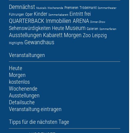
Demnächst
Premieren
Trödelmarkt
Musicals
Wochenende
Sommertheater
Kinder
Eintritt frei
Oper
Führungen
Sommerkabarett
QUARTERBACK Immobilien ARENA
Dinner-Show
Museum
Sehenswürdigkeiten
Heute
Galerien
Sommerferien
Ausstellungen
Kabarett
Morgen
Zoo Leipzig
Gewandhaus
Highlights
Veranstaltungen
Heute
Morgen
kostenlos
Wochenende
Ausstellungen
Detailsuche
Veranstaltung eintragen
Tipps für die nächsten Tage