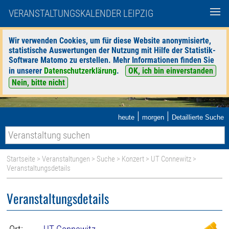
VERANSTALTUNGSKALENDER LEIPZIG
Wir verwenden Cookies, um für diese Website anonymisierte,
statistische Auswertungen der Nutzung mit Hilfe der Statistik-
Software Matomo zu erstellen. Mehr Informationen finden Sie
in unserer
Datenschutzerklärung
.
OK, ich bin einverstanden
Nein, bitte nicht
|
|
heute
morgen
Detaillierte Suche
Startseite
>
Veranstaltungen
>
Suche
>
Konzert
>
UT Connewitz
>
Veranstaltungsdetails
Veranstaltungsdetails