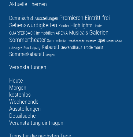
Aktuelle Themen
Premieren
Eintritt frei
Demnächst
Ausstellungen
Sehenswürdigkeiten
Highlights
Kinder
Heute
Galerien
Musicals
QUARTERBACK Immobilien ARENA
Sommertheater
Oper
Sommerferien
Wochenende
Museum
Dinner-Show
Kabarett
Gewandhaus
Trödelmarkt
Zoo Leipzig
Führungen
Sommerkabarett
Morgen
Veranstaltungen
Heute
Morgen
kostenlos
Wochenende
Ausstellungen
Detailsuche
Veranstaltung eintragen
Tipps für die nächsten Tage