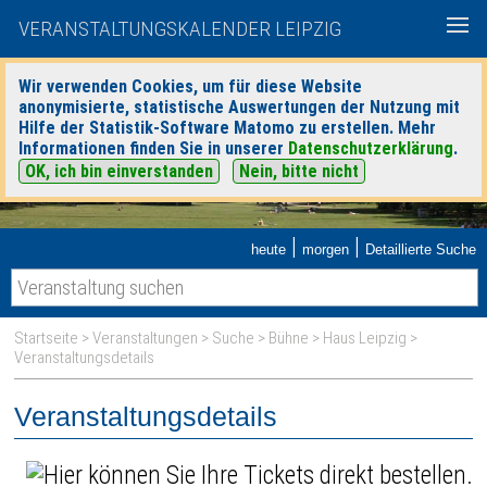
VERANSTALTUNGSKALENDER LEIPZIG
Wir verwenden Cookies, um für diese Website
anonymisierte, statistische Auswertungen der Nutzung mit
Hilfe der Statistik-Software Matomo zu erstellen. Mehr
Informationen finden Sie in unserer
Datenschutzerklärung
.
OK, ich bin einverstanden
Nein, bitte nicht
|
|
heute
morgen
Detaillierte Suche
Startseite
>
Veranstaltungen
>
Suche
>
Bühne
>
Haus Leipzig
>
Veranstaltungsdetails
Veranstaltungsdetails