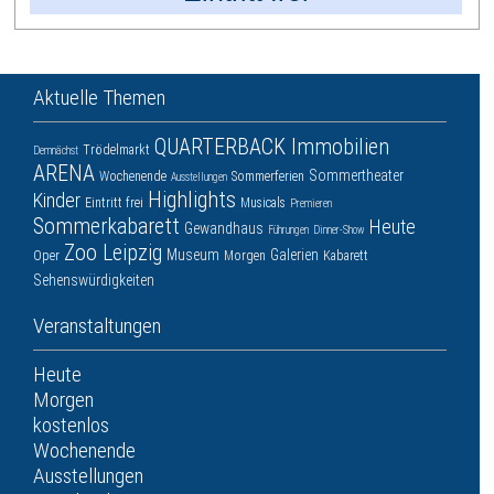
Aktuelle Themen
QUARTERBACK Immobilien
Trödelmarkt
Demnächst
ARENA
Sommertheater
Wochenende
Sommerferien
Ausstellungen
Highlights
Kinder
Eintritt frei
Musicals
Premieren
Sommerkabarett
Heute
Gewandhaus
Führungen
Dinner-Show
Zoo Leipzig
Museum
Galerien
Oper
Morgen
Kabarett
Sehenswürdigkeiten
Veranstaltungen
Heute
Morgen
kostenlos
Wochenende
Ausstellungen