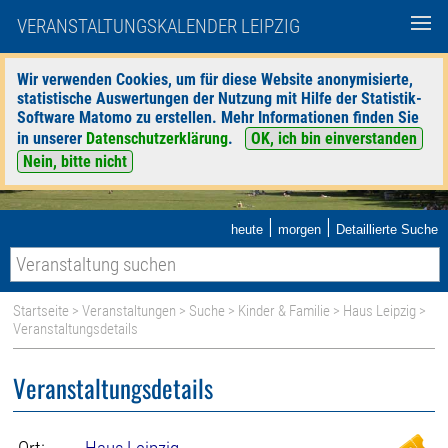
VERANSTALTUNGSKALENDER LEIPZIG
Wir verwenden Cookies, um für diese Website anonymisierte,
statistische Auswertungen der Nutzung mit Hilfe der Statistik-
Software Matomo zu erstellen. Mehr Informationen finden Sie
in unserer
Datenschutzerklärung
.
OK, ich bin einverstanden
Nein, bitte nicht
|
|
heute
morgen
Detaillierte Suche
Startseite
>
Veranstaltungen
>
Suche
>
Kinder & Familie
>
Haus Leipzig
>
Veranstaltungsdetails
Veranstaltungsdetails