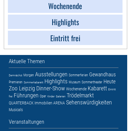
Wochenende
Highlights
Eintritt frei
Aktuelle Themen
Ausstellungen
Gewandhaus
Morgen
Sommerferien
Demnächst
Highlights
Heute
Premieren
Museum
Sommertheater
Sommerkabarett
Zoo Leipzig
Dinner-Show
Kabarett
Wochenende
Eintritt
Führungen
Trödelmarkt
Oper
frei
Kinder
Galerien
Sehenswürdigkeiten
QUARTERBACK Immobilien ARENA
Musicals
Veranstaltungen