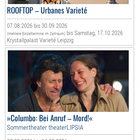
ROOFTOP – Urbanes Varieté
07.08.2026 bis 30.09.2026
bis Samstag, 17.10.2026
(mehrere Einzeltermine im Zeitraum)
Krystallpalast Varieté Leipzig
»Columbo: Bei Anruf – Mord!«
Sommertheater theaterLIPSIA