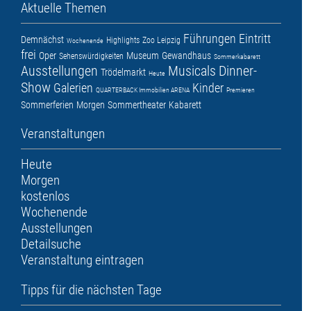
Aktuelle Themen
Führungen
Eintritt
Demnächst
Highlights
Zoo Leipzig
Wochenende
frei
Oper
Museum
Gewandhaus
Sehenswürdigkeiten
Sommerkabarett
Ausstellungen
Musicals
Dinner-
Trödelmarkt
Heute
Show
Galerien
Kinder
QUARTERBACK Immobilien ARENA
Premieren
Sommerferien
Morgen
Sommertheater
Kabarett
Veranstaltungen
Heute
Morgen
kostenlos
Wochenende
Ausstellungen
Detailsuche
Veranstaltung eintragen
Tipps für die nächsten Tage