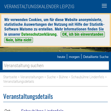
VERANSTALTUNGSKALENDER LEIPZIG
Wir verwenden Cookies, um für diese Website anonymisierte,
statistische Auswertungen der Nutzung mit Hilfe der Statistik-
Software Matomo zu erstellen. Mehr Informationen finden Sie
in unserer
Datenschutzerklärung
.
OK, ich bin einverstanden
Nein, bitte nicht
|
|
heute
morgen
Detaillierte Suche
Startseite
>
Veranstaltungen
>
Suche
>
Bühne
>
Schaubühne Lindenfels
>
Veranstaltungsdetails
Veranstaltungsdetails