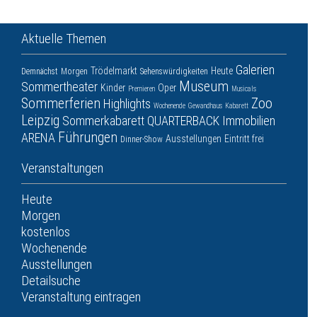
Aktuelle Themen
Galerien
Trödelmarkt
Heute
Demnächst
Morgen
Sehenswürdigkeiten
Museum
Sommertheater
Kinder
Oper
Premieren
Musicals
Sommerferien
Zoo
Highlights
Wochenende
Gewandhaus
Kabarett
Leipzig
Sommerkabarett
QUARTERBACK Immobilien
Führungen
ARENA
Ausstellungen
Eintritt frei
Dinner-Show
Veranstaltungen
Heute
Morgen
kostenlos
Wochenende
Ausstellungen
Detailsuche
Veranstaltung eintragen