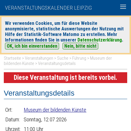
VERANSTALTUNGSKALENDER LEIPZIG
Wir verwenden Cookies, um für diese Website
anonymisierte, statistische Auswertungen der Nutzung mit
|
|
Hilfe der Statistik-Software Matomo zu erstellen. Mehr
heute
morgen
Detaillierte Suche
Informationen finden Sie in unserer
Datenschutzerklärung
.
OK, ich bin einverstanden
Nein, bitte nicht
Startseite
>
Veranstaltungen
>
Suche
>
Führung
>
Museum der
bildenden Künste
> Veranstaltungsdetails
Diese Veranstaltung ist bereits vorbei.
Veranstaltungsdetails
Ort:
Museum der bildenden Künste
Datum:
Sonntag, 12.07.2026
Uhrzeit:
11:00 Uhr