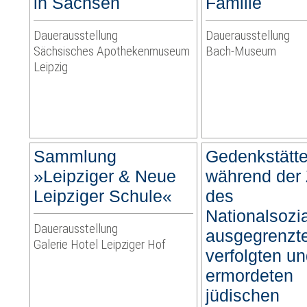
in Sachsen
Familie
Dauerausstellung
Dauerausstellung
Sächsisches Apothekenmuseum
Bach-Museum
Leipzig
Sammlung
Gedenkstätte 
»Leipziger & Neue
während der 
Leipziger Schule«
des
Nationalsozi
Dauerausstellung
ausgegrenzt
Galerie Hotel Leipziger Hof
verfolgten u
ermordeten
jüdischen