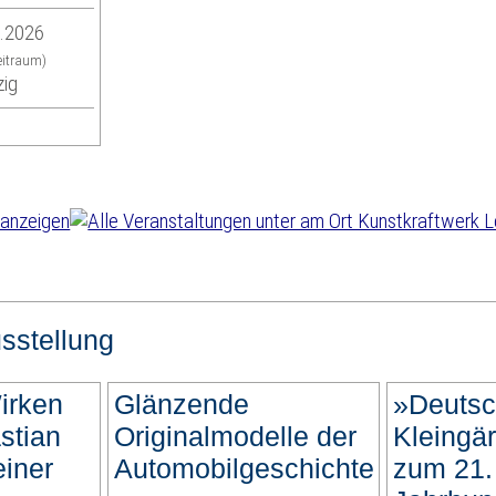
9.2026
eitraum)
zig
sstellung
irken
Glänzende
»Deutsc
stian
Originalmodelle der
Kleingär
iner
Automobilgeschichte
zum 21.