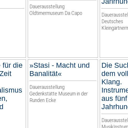
Jahrhun
Dauerausstellung
Oldtimermuseum Da Capo
Dauerausstel
Deutsches
Kleingärtne
für die
»Stasi - Macht und
Die Suc
Zeit
Banalität«
dem vo
Klang.
Dauerausstellung
alismus
Instrum
Gedenkstätte Museum in der
en,
aus fünf
Runden Ecke
nd
Jahrhun
Dauerausstel
MusikInstr