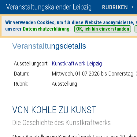
Veranstaltungskalender Leipzig
RUBRIKEN
Wir verwenden Cookies, um für diese Website anonymisierte, s
unserer
Datenschutzerklärung
.
OK, ich bin einverstanden
Startseite
>
Veranstaltungen
>
Suche
>
Ausstellung
>
Kunstkraftwerk
Veranstaltungsdetails
Ausstellungsort:
Kunstkraftwerk Leipzig
Datum:
Mittwoch, 01.07.2026 bis Donnerstag,
Rubrik:
Ausstellung
VON KOHLE ZU KUNST
Die Geschichte des Kunstkraftwerks
Neue Ausstellung im Kunstkraftwerk Leipzig zum 10-jähri