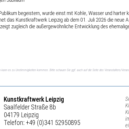
ublikum begeistern, wurde einst mit Kohle, Wasser und harter kö
fnet das Kunstkraftwerk Leipzig ab dem 01. Juli 2026 die neue 
d zeigt zugleich die außergewöhnliche Entwicklung des ehemalig
ch kann es zu Unstimmigkeiten kommen. Bitte schauen Sie ggf. auch auf die Seite des Veranstalters/Verans
Kunstkraftwerk Leipzig
S
K
Saalfelder Straße 8b
K
04179 Leipzig
i
Telefon:
+49 (0)341 52950895
e