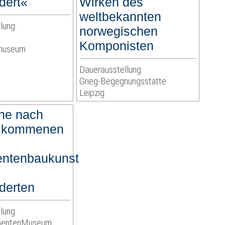
dert«
Wirken des
weltbekannten
lung
norwegischen
Komponisten
rmuseum
Dauerausstellung
Grieg-Begegnungsstätte
Leipzig
he nach
llkommenen
entenbaukunst
derten
lung
umentenMuseum