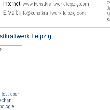
z
Internet:
www.kunstkraftwerk-leipzig.com
3
E-Mail:
info@kunstkraftwerk-leipzig.com
M
K
stkraftwerk Leipzig
llett über
ischen
nologie