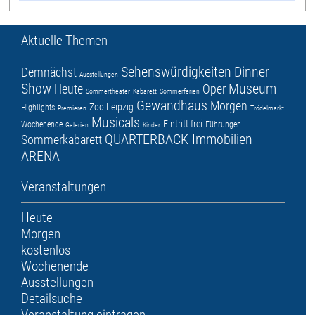
Aktuelle Themen
Sehenswürdigkeiten
Dinner-
Demnächst
Ausstellungen
Show
Museum
Heute
Oper
Sommertheater
Kabarett
Sommerferien
Gewandhaus
Morgen
Zoo Leipzig
Highlights
Premieren
Trödelmarkt
Musicals
Eintritt frei
Wochenende
Führungen
Galerien
Kinder
QUARTERBACK Immobilien
Sommerkabarett
ARENA
Veranstaltungen
Heute
Morgen
kostenlos
Wochenende
Ausstellungen
Detailsuche
Veranstaltung eintragen