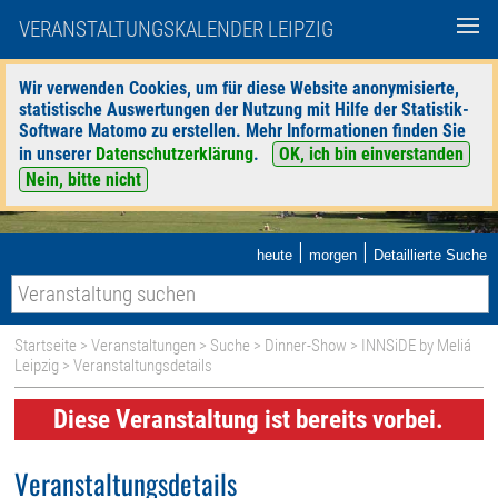
VERANSTALTUNGSKALENDER LEIPZIG
Wir verwenden Cookies, um für diese Website anonymisierte,
statistische Auswertungen der Nutzung mit Hilfe der Statistik-
Software Matomo zu erstellen. Mehr Informationen finden Sie
in unserer
Datenschutzerklärung
.
OK, ich bin einverstanden
Nein, bitte nicht
|
|
heute
morgen
Detaillierte Suche
Startseite
>
Veranstaltungen
>
Suche
>
Dinner-Show
>
INNSiDE by Meliá
Leipzig
> Veranstaltungsdetails
Diese Veranstaltung ist bereits vorbei.
Veranstaltungsdetails