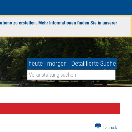
atomo zu erstellen. Mehr Informationen finden Sie in unserer
heute
|
morgen
|
Detaillierte Suche
|
Zurück