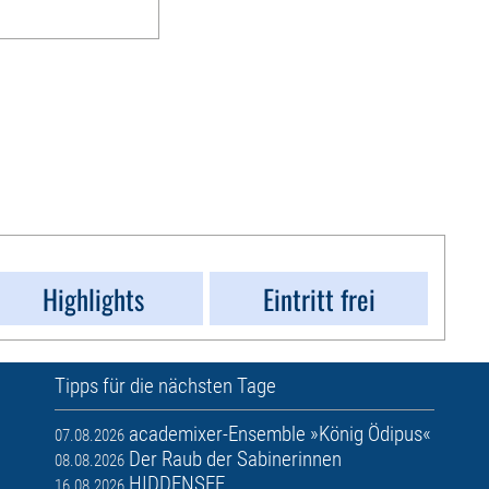
Highlights
Eintritt frei
Tipps für die nächsten Tage
academixer-Ensemble »König Ödipus«
07.08.2026
Der Raub der Sabinerinnen
08.08.2026
HIDDENSEE
16.08.2026