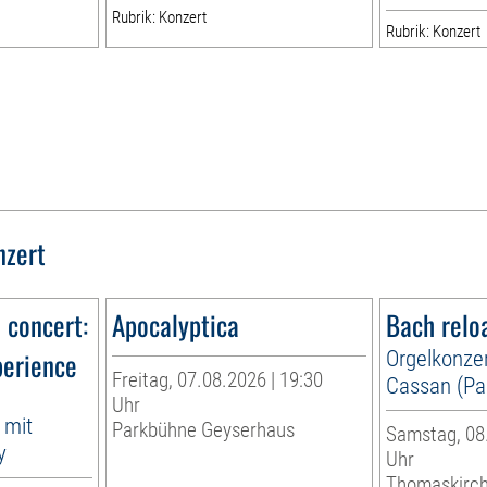
Rubrik: Konzert
Rubrik: Konzert
nzert
n concert:
Apocalyptica
Bach relo
perience
Orgelkonzer
Freitag, 07.08.2026 | 19:30
Cassan (Par
Uhr
 mit
Parkbühne Geyserhaus
Samstag, 08.
y
Uhr
Thomaskirc