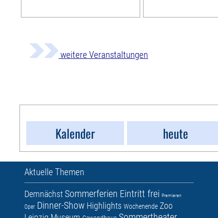
weitere Veranstaltungen
Kalender
heute
Aktuelle Themen
Sommerferien
Eintritt frei
Demnächst
Premieren
Dinner-Show
Highlights
Zoo
Wochenende
Oper
Sommertheater
Leipzig
Museum