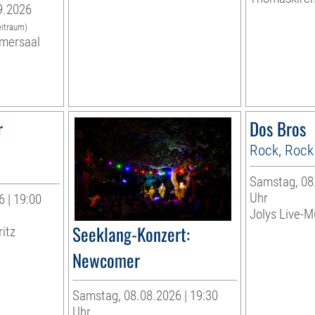
9.2026
eitraum)
mersaal
r
Dos Bros
Rock, Rock
Samstag, 08.
Uhr
 | 19:00
Jolys Live-Mu
Seeklang-Konzert:
ritz
Newcomer
Samstag, 08.08.2026 | 19:30
Uhr