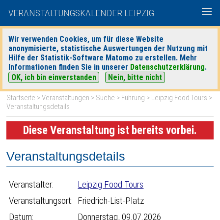
VERANSTALTUNGSKALENDER LEIPZIG
Wir verwenden Cookies, um für diese Website
anonymisierte, statistische Auswertungen der Nutzung mit
|
|
Hilfe der Statistik-Software Matomo zu erstellen. Mehr
heute
morgen
Detaillierte Suche
Informationen finden Sie in unserer
Datenschutzerklärung
.
OK, ich bin einverstanden
Nein, bitte nicht
Startseite
>
Veranstaltungen
>
Suche
>
Führung
>
Leipzig Food Tours
>
Veranstaltungsdetails
Diese Veranstaltung ist bereits vorbei.
Veranstaltungsdetails
Veranstalter:
Leipzig Food Tours
Veranstaltungsort:
Friedrich-List-Platz
Datum:
Donnerstag, 09.07.2026