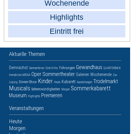
Wochenende
Highlights
Eintritt frei
Aktuelle Themen
Gewandhaus
Demnächst
Führungen
Sommerferien
Eintritt frei
QUARTERBACK
Oper
Sommertheater
Galerien
Wochenende
Immobilien ARENA
Zoo
Kinder
Trödelmarkt
Kabarett
Dinner-Show
Leipzig
Heute
Ausstellungen
Musicals
Sommerkabarett
Sehenswürdigkeiten
Morgen
Museum
Premieren
Highlights
Veranstaltungen
Heute
Morgen