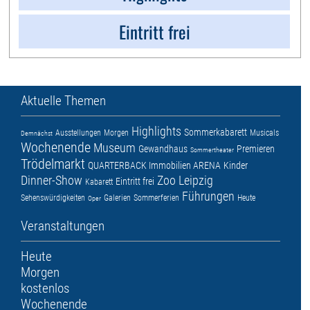
Eintritt frei
Aktuelle Themen
Highlights
Sommerkabarett
Ausstellungen
Morgen
Musicals
Demnächst
Wochenende
Museum
Gewandhaus
Premieren
Sommertheater
Trödelmarkt
QUARTERBACK Immobilien ARENA
Kinder
Dinner-Show
Zoo Leipzig
Eintritt frei
Kabarett
Führungen
Sehenswürdigkeiten
Galerien
Sommerferien
Heute
Oper
Veranstaltungen
Heute
Morgen
kostenlos
Wochenende