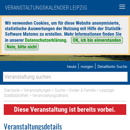
VERANSTALTUNGSKALENDER LEIPZIG
Wir verwenden Cookies, um für diese Website anonymisierte,
statistische Auswertungen der Nutzung mit Hilfe der Statistik-
Software Matomo zu erstellen. Mehr Informationen finden Sie
in unserer
Datenschutzerklärung
.
OK, ich bin einverstanden
Nein, bitte nicht
|
|
heute
morgen
Detaillierte Suche
Startseite
>
Veranstaltungen
>
Suche
>
Kinder & Familie
>
Leipziger
Stadtbibliothek
> Veranstaltungsdetails
Diese Veranstaltung ist bereits vorbei.
Veranstaltungsdetails