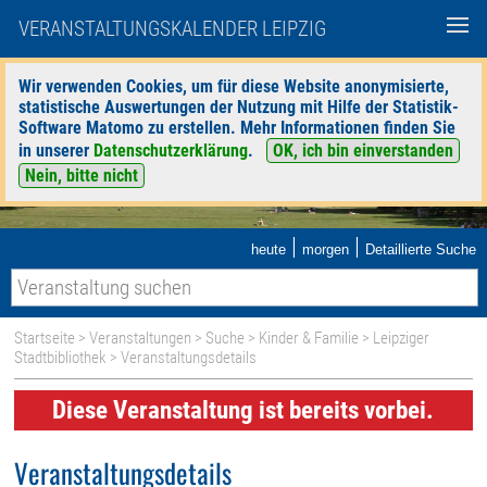
VERANSTALTUNGSKALENDER LEIPZIG
Wir verwenden Cookies, um für diese Website anonymisierte,
statistische Auswertungen der Nutzung mit Hilfe der Statistik-
Software Matomo zu erstellen. Mehr Informationen finden Sie
in unserer
Datenschutzerklärung
.
OK, ich bin einverstanden
Nein, bitte nicht
|
|
heute
morgen
Detaillierte Suche
Startseite
>
Veranstaltungen
>
Suche
>
Kinder & Familie
>
Leipziger
Stadtbibliothek
> Veranstaltungsdetails
Diese Veranstaltung ist bereits vorbei.
Veranstaltungsdetails