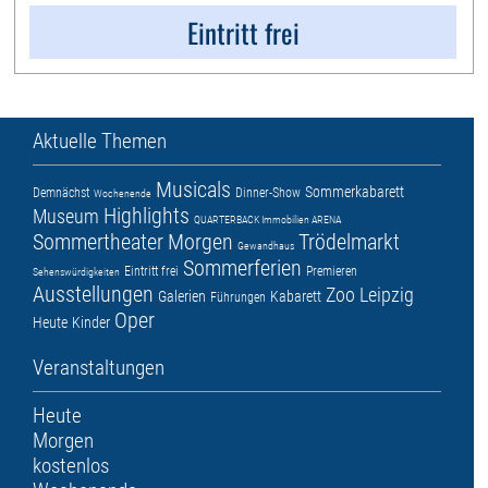
Eintritt frei
Aktuelle Themen
Musicals
Sommerkabarett
Demnächst
Dinner-Show
Wochenende
Highlights
Museum
QUARTERBACK Immobilien ARENA
Sommertheater
Morgen
Trödelmarkt
Gewandhaus
Sommerferien
Eintritt frei
Premieren
Sehenswürdigkeiten
Ausstellungen
Zoo Leipzig
Galerien
Kabarett
Führungen
Oper
Heute
Kinder
Veranstaltungen
Heute
Morgen
kostenlos