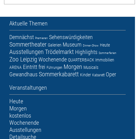
Aktuelle Themen
Demnächst
Sehenswürdigkeiten
Premieren
Sommertheater
Museum
Galerien
Heute
Dinner-Show
Ausstellungen
Trödelmarkt
Highlights
Sommerferien
Zoo Leipzig
Wochenende
QUARTERBACK Immobilien
Morgen
Eintritt frei
ARENA
Musicals
Führungen
Sommerkabarett
Gewandhaus
Oper
Kinder
Kabarett
Veranstaltungen
Heute
Morgen
kostenlos
Wochenende
Ausstellungen
Detailsuche