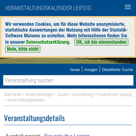
VERANSTALTUNGSKALENDER LEIPZIG
Wir verwenden Cookies, um für diese Website anonymisierte,
statistische Auswertungen der Nutzung mit Hilfe der Statistik-
Software Matomo zu erstellen. Mehr Informationen finden Sie
in unserer
Datenschutzerklärung
.
OK, ich bin einverstanden
Nein, bitte nicht
|
|
heute
morgen
Detaillierte Suche
Startseite
>
Veranstaltungen
>
Suche
>
Ausstellung
>
Frauenkultur Leipzig
> Veranstaltungsdetails
Veranstaltungsdetails