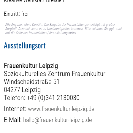
Kreative Werkstatt Dresden
Eintritt: frei
Alle Angaben ohne Gewähr. Die Eingabe der Veranstaltungen erfolgt mit großer
Sorgfalt. Dennoch kann es zu Unstimmigkeiten kommen. Bitte schauen Sie ggf. auch
auf die Seite des Veranstalters/Veranstaltungsortes.
Ausstellungsort
Frauenkultur Leipzig
Soziokulturelles Zentrum Frauenkultur
Windscheidstraße 51
04277 Leipzig
Telefon:
+49 (0)341 2130030
Internet:
www.frauenkultur-leipzig.de
E-Mail:
hallo@frauenkultur-leipzig.de