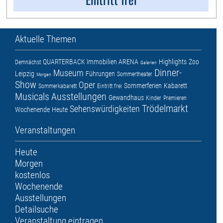
Aktuelle Themen
QUARTERBACK Immobilien ARENA
Highlights
Zoo
Demnächst
Galerien
Dinner-
Museum
Leipzig
Führungen
Sommertheater
Morgen
Show
Oper
Sommerferien
Kabarett
Sommerkabarett
Eintritt frei
Musicals
Ausstellungen
Gewandhaus
Kinder
Premieren
Trödelmarkt
Sehenswürdigkeiten
Wochenende
Heute
Veranstaltungen
Heute
Morgen
kostenlos
Wochenende
Ausstellungen
Detailsuche
Veranstaltung eintragen