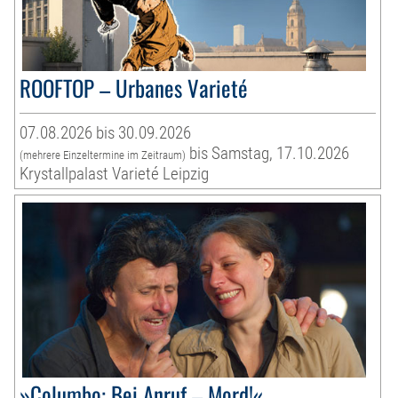
ROOFTOP – Urbanes Varieté
07.08.2026 bis 30.09.2026
bis Samstag, 17.10.2026
(mehrere Einzeltermine im Zeitraum)
Krystallpalast Varieté Leipzig
»Columbo: Bei Anruf – Mord!«