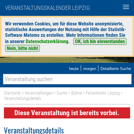
VERANSTALTUNGSKALENDER LEIPZIG
Wir verwenden Cookies, um für diese Website anonymisierte,
statistische Auswertungen der Nutzung mit Hilfe der Statistik-
Software Matomo zu erstellen. Mehr Informationen finden Sie
in unserer
Datenschutzerklärung
.
OK, ich bin einverstanden
Nein, bitte nicht
|
|
heute
morgen
Detaillierte Suche
Startseite
>
Veranstaltungen
>
Suche
>
Bühne
>
Felsenkeller Leipzig
>
Veranstaltungsdetails
Diese Veranstaltung ist bereits vorbei.
Veranstaltungsdetails