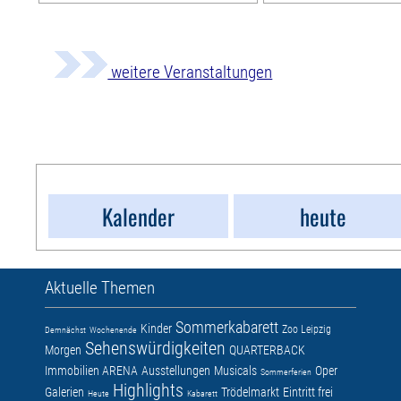
weitere Veranstaltungen
Kalender
heute
Aktuelle Themen
Sommerkabarett
Kinder
Zoo Leipzig
Demnächst
Wochenende
Sehenswürdigkeiten
Morgen
QUARTERBACK
Immobilien ARENA
Ausstellungen
Musicals
Oper
Sommerferien
Highlights
Galerien
Trödelmarkt
Eintritt frei
Heute
Kabarett