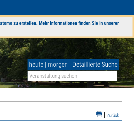
atomo zu erstellen. Mehr Informationen finden Sie in unserer
heute
|
morgen
|
Detaillierte Suche
|
Zurück