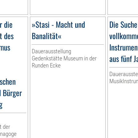
r die
»Stasi - Macht und
Die Suche
t des
Banalität«
vollkomme
smus
Instrumen
Dauerausstellung
aus fünf 
Gedenkstätte Museum in der
Runden Ecke
Dauerausste
ischen
MusikInstr
d Bürger
g
t der
ynagoge