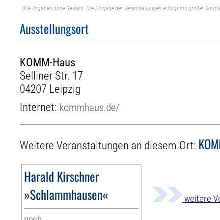
Alle Angaben ohne Gewähr. Die Eingabe der Veranstaltungen erfolgt mit großer Sorgfa
Ausstellungsort
KOMM-Haus
Selliner Str. 17
04207 Leipzig
Internet:
kommhaus.de/
KOM
Weitere Veranstaltungen an diesem Ort:
Harald Kirschner
»Schlammhausen«
weitere V
noch