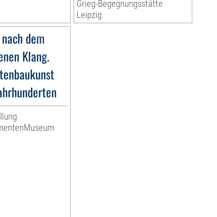
Grieg-Begegnungsstätte
Leipzig
 nach dem
nen Klang.
tenbaukunst
Jahrhunderten
llung
umentenMuseum