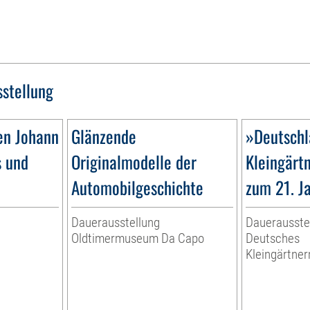
sstellung
en Johann
Glänzende
»Deutschl
s und
Originalmodelle der
Kleingärt
Automobilgeschichte
zum 21. J
Dauerausstellung
Dauerausste
Oldtimermuseum Da Capo
Deutsches
Kleingärtn