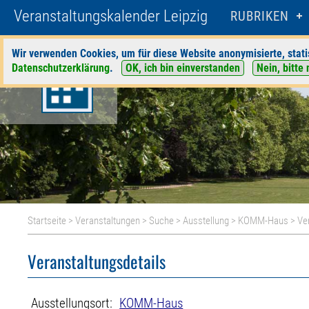
Veranstaltungskalender Leipzig
RUBRIKEN
Wir verwenden Cookies, um für diese Website anonymisierte, stati
Datenschutzerklärung
.
OK, ich bin einverstanden
Nein, bitte 
Startseite
>
Veranstaltungen
>
Suche
>
Ausstellung
>
KOMM-Haus
> Ve
Veranstaltungsdetails
Ausstellungsort:
KOMM-Haus