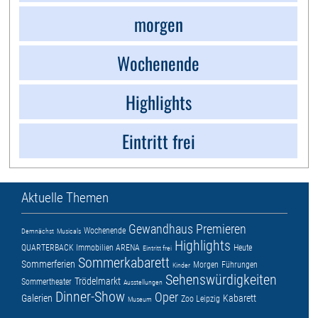
morgen
Wochenende
Highlights
Eintritt frei
Aktuelle Themen
Gewandhaus
Premieren
Wochenende
Demnächst
Musicals
Highlights
QUARTERBACK Immobilien ARENA
Heute
Eintritt frei
Sommerkabarett
Sommerferien
Morgen
Führungen
Kinder
Sehenswürdigkeiten
Trödelmarkt
Sommertheater
Ausstellungen
Dinner-Show
Oper
Galerien
Kabarett
Zoo Leipzig
Museum