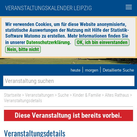
VERANSTALTUNGSKALENDER LEIPZIG
Wir verwenden Cookies, um für diese Website anonymisierte,
statistische Auswertungen der Nutzung mit Hilfe der Statistik-
Software Matomo zu erstellen. Mehr Informationen finden Sie
in unserer
Datenschutzerklärung
.
OK, ich bin einverstanden
Nein, bitte nicht
|
|
heute
morgen
Detaillierte Suche
Startseite
>
Veranstaltungen
>
Suche
>
Kinder & Familie
>
Altes Rathaus
>
Veranstaltungsdetails
Diese Veranstaltung ist bereits vorbei.
Veranstaltungsdetails