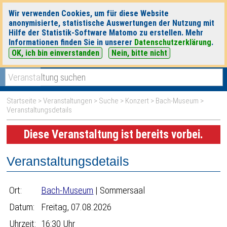
Wir verwenden Cookies, um für diese Website
anonymisierte, statistische Auswertungen der Nutzung mit
Hilfe der Statistik-Software Matomo zu erstellen. Mehr
Informationen finden Sie in unserer
Datenschutzerklärung
.
OK, ich bin einverstanden
Nein, bitte nicht
|
|
heute
morgen
Detaillierte Suche
Startseite
>
Veranstaltungen
>
Suche
>
Konzert
>
Bach-Museum
>
Veranstaltungsdetails
Diese Veranstaltung ist bereits vorbei.
Veranstaltungsdetails
Ort:
Bach-Museum
| Sommersaal
Datum:
Freitag, 07.08.2026
Uhrzeit:
16:30 Uhr