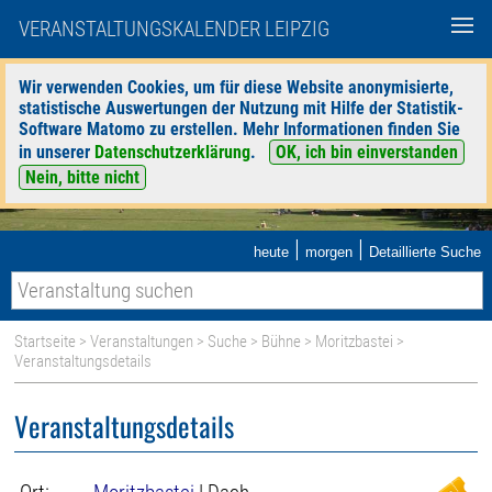
VERANSTALTUNGSKALENDER LEIPZIG
Wir verwenden Cookies, um für diese Website anonymisierte,
statistische Auswertungen der Nutzung mit Hilfe der Statistik-
Software Matomo zu erstellen. Mehr Informationen finden Sie
in unserer
Datenschutzerklärung
.
OK, ich bin einverstanden
Nein, bitte nicht
|
|
heute
morgen
Detaillierte Suche
Startseite
>
Veranstaltungen
>
Suche
>
Bühne
>
Moritzbastei
>
Veranstaltungsdetails
Veranstaltungsdetails