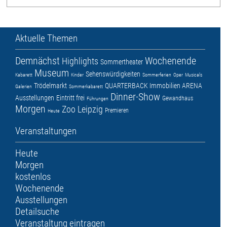
Aktuelle Themen
Demnächst
Wochenende
Highlights
Sommertheater
Museum
Sehenswürdigkeiten
Kabarett
Kinder
Sommerferien
Oper
Musicals
Trödelmarkt
QUARTERBACK Immobilien ARENA
Galerien
Sommerkabarett
Dinner-Show
Ausstellungen
Eintritt frei
Gewandhaus
Führungen
Morgen
Zoo Leipzig
Premieren
Heute
Veranstaltungen
Heute
Morgen
kostenlos
Wochenende
Ausstellungen
Detailsuche
Veranstaltung eintragen