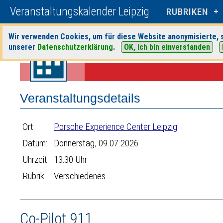
Veranstaltungskalender Leipzig
RUBRIKEN
Wir verwenden Cookies, um für diese Website anonymisierte, s
unserer
Datenschutzerklärung
.
OK, ich bin einverstanden
Startseite
>
Veranstaltungen
>
Suche
>
Verschiedenes
>
Porsche Ex
Veranstaltungsdetails
Ort:
Porsche Experience Center Leipzig
Datum:
Donnerstag, 09.07.2026
Uhrzeit:
13:30 Uhr
Rubrik:
Verschiedenes
Co-Pilot 911