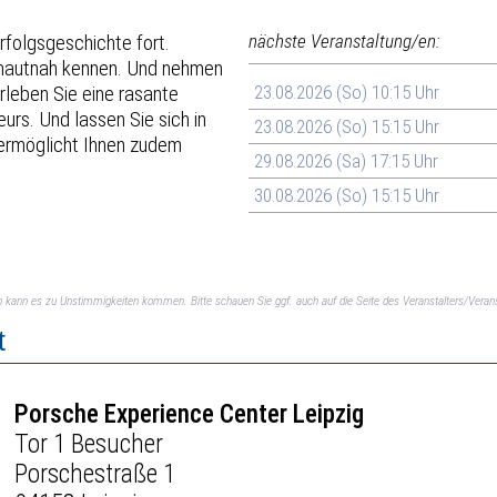
rfolgsgeschichte fort.
nächste Veranstaltung/en:
 hautnah kennen. Und nehmen
rleben Sie eine rasante
23.08.2026 (So) 10:15 Uhr
urs. Und lassen Sie sich in
23.08.2026 (So) 15:15 Uhr
 ermöglicht Ihnen zudem
29.08.2026 (Sa) 17:15 Uhr
30.08.2026 (So) 15:15 Uhr
ch kann es zu Unstimmigkeiten kommen. Bitte schauen Sie ggf. auch auf die Seite des Veranstalters/Verans
t
Porsche Experience Center Leipzig
Tor 1 Besucher
Porschestraße 1