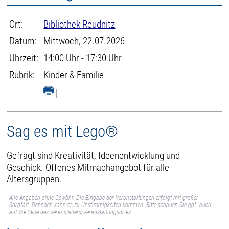
Ort:
Bibliothek Reudnitz
Datum:
Mittwoch, 22.07.2026
Uhrzeit:
14:00 Uhr - 17:30 Uhr
Rubrik:
Kinder & Familie
|
Sag es mit Lego®
Gefragt sind Kreativität, Ideenentwicklung und
Geschick. Offenes Mitmachangebot für alle
Altersgruppen.
Alle Angaben ohne Gewähr. Die Eingabe der Veranstaltungen erfolgt mit großer
Sorgfalt. Dennoch kann es zu Unstimmigkeiten kommen. Bitte schauen Sie ggf. auch
auf die Seite des Veranstalters/Veranstaltungsortes.