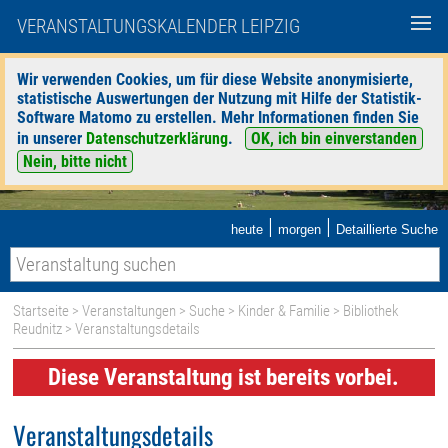
VERANSTALTUNGSKALENDER LEIPZIG
Wir verwenden Cookies, um für diese Website anonymisierte,
statistische Auswertungen der Nutzung mit Hilfe der Statistik-
Software Matomo zu erstellen. Mehr Informationen finden Sie
in unserer
Datenschutzerklärung
.
OK, ich bin einverstanden
Nein, bitte nicht
|
|
heute
morgen
Detaillierte Suche
Startseite
>
Veranstaltungen
>
Suche
>
Kinder & Familie
>
Bibliothek
Reudnitz
> Veranstaltungsdetails
Diese Veranstaltung ist bereits vorbei.
Veranstaltungsdetails