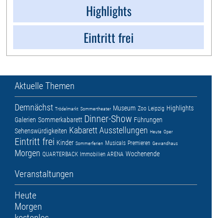
Highlights
Eintritt frei
Aktuelle Themen
Demnächst
Museum
Highlights
Zoo Leipzig
Trödelmarkt
Sommertheater
Dinner-Show
Galerien
Sommerkabarett
Führungen
Kabarett
Ausstellungen
Sehenswürdigkeiten
Heute
Oper
Eintritt frei
Kinder
Musicals
Premieren
Sommerferien
Gewandhaus
Morgen
Wochenende
QUARTERBACK Immobilien ARENA
Veranstaltungen
Heute
Morgen
kostenlos