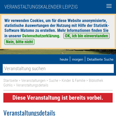
VERANSTALTUNGSKALENDER LEIPZIG
Wir verwenden Cookies, um für diese Website anonymisierte,
statistische Auswertungen der Nutzung mit Hilfe der Statistik-
Software Matomo zu erstellen. Mehr Informationen finden Sie
in unserer
Datenschutzerklärung
.
OK, ich bin einverstanden
Nein, bitte nicht
|
|
heute
morgen
Detaillierte Suche
Startseite
>
Veranstaltungen
>
Suche
>
Kinder & Familie
>
Bibliothek
Gohlis
> Veranstaltungsdetails
Diese Veranstaltung ist bereits vorbei.
Veranstaltungsdetails