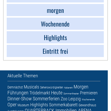
morgen
Wochenende
Highlights
Eintritt frei
Aktuelle Themen
Morgen
Musicals
Demnächst
Sehenswürdigkeiten
Kabarett
Führungen
Heute
Trödelmarkt
Premieren
Sommertheater
Dinner-Show
Sommerferien
Zoo Leipzig
Wochenende
Oper
Highlights
Sommerkabarett
Museum
Gewandhaus
QUARTERBACK Immobilien ARENA