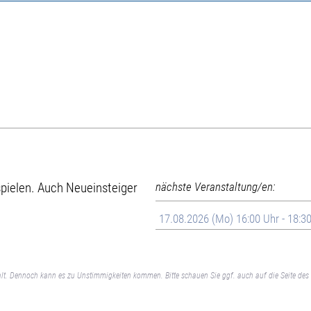
 spielen. Auch Neueinsteiger
nächste Veranstaltung/en:
17.08.2026 (Mo) 16:00 Uhr - 18:3
lt. Dennoch kann es zu Unstimmigkeiten kommen. Bitte schauen Sie ggf. auch auf die Seite des 