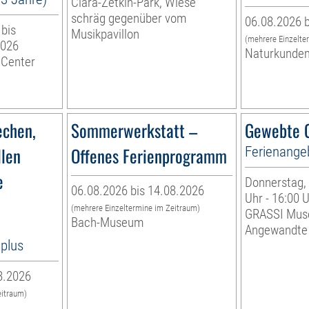
Clara-Zetkin-Park, Wiese
schräg gegenüber vom
06.08.2026 b
 bis
Musikpavillon
(mehrere Einzelte
2026
Naturkunde
 Center
echen,
Sommerwerkstatt –
Gewebte G
llen
Offenes Ferienprogramm
Ferienange
e
Donnerstag, 
06.08.2026 bis 14.08.2026
Uhr - 16:00 
(mehrere Einzeltermine im Zeitraum)
GRASSI Mus
Bach-Museum
Angewandte
8plus
8.2026
eitraum)