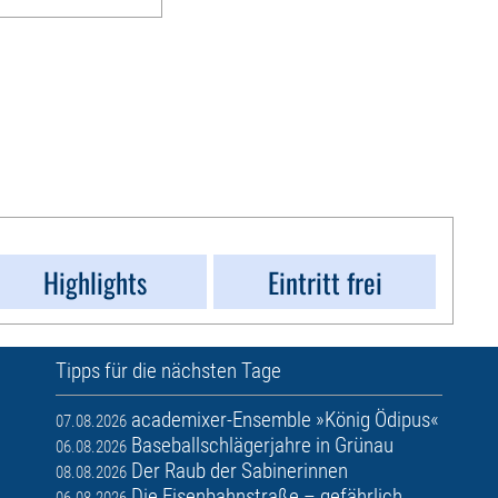
Highlights
Eintritt frei
Tipps für die nächsten Tage
academixer-Ensemble »König Ödipus«
07.08.2026
Baseballschlägerjahre in Grünau
06.08.2026
Der Raub der Sabinerinnen
08.08.2026
Die Eisenbahnstraße – gefährlich