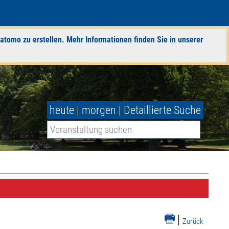
atomo zu erstellen. Mehr Informationen finden Sie in unserer
heute
|
morgen
|
Detaillierte Suche
|
Zurück