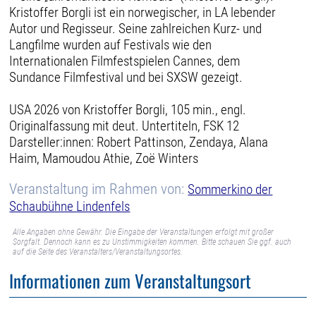
Kristoffer Borgli ist ein norwegischer, in LA lebender
Autor und Regisseur. Seine zahlreichen Kurz- und
Langfilme wurden auf Festivals wie den
Internationalen Filmfestspielen Cannes, dem
Sundance Filmfestival und bei SXSW gezeigt.
USA 2026 von Kristoffer Borgli, 105 min., engl.
Originalfassung mit deut. Untertiteln, FSK 12
Darsteller:innen: Robert Pattinson, Zendaya, Alana
Haim, Mamoudou Athie, Zoë Winters
Veranstaltung im Rahmen von:
Sommerkino der
Schaubühne Lindenfels
Alle Angaben ohne Gewähr. Die Eingabe der Veranstaltungen erfolgt mit großer
Sorgfalt. Dennoch kann es zu Unstimmigkeiten kommen. Bitte schauen Sie ggf. auch
auf die Seite des Veranstalters/Veranstaltungsortes.
Informationen zum Veranstaltungsort