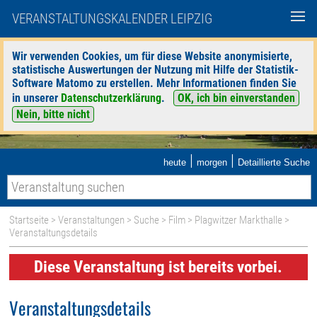
VERANSTALTUNGSKALENDER LEIPZIG
Wir verwenden Cookies, um für diese Website anonymisierte,
statistische Auswertungen der Nutzung mit Hilfe der Statistik-
Software Matomo zu erstellen. Mehr Informationen finden Sie
in unserer
Datenschutzerklärung
.
OK, ich bin einverstanden
Nein, bitte nicht
|
|
heute
morgen
Detaillierte Suche
Startseite
>
Veranstaltungen
>
Suche
>
Film
>
Plagwitzer Markthalle
>
Veranstaltungsdetails
Diese Veranstaltung ist bereits vorbei.
Veranstaltungsdetails