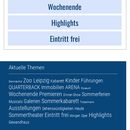
Wochenende
Highlights
Eintritt frei
Aktuelle Themen
Zoo Leipzig
Kinder
Führungen
Kabarett
Demnächst
QUARTERBACK Immobilien ARENA
Museum
Wochenende
Premieren
Sommerferien
Dinner-Show
Sommerkabarett
Galerien
Musicals
Trödelmarkt
Ausstellungen
Sehenswürdigkeiten
Heute
Sommertheater
Eintritt frei
Highlights
Morgen
Oper
Gewandhaus