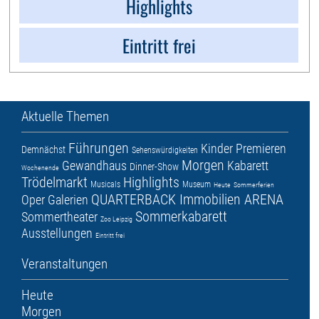
Highlights
Eintritt frei
Aktuelle Themen
Führungen
Kinder
Premieren
Demnächst
Sehenswürdigkeiten
Morgen
Gewandhaus
Kabarett
Dinner-Show
Wochenende
Trödelmarkt
Highlights
Musicals
Museum
Heute
Sommerferien
QUARTERBACK Immobilien ARENA
Oper
Galerien
Sommerkabarett
Sommertheater
Zoo Leipzig
Ausstellungen
Eintritt frei
Veranstaltungen
Heute
Morgen