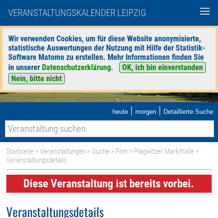
VERANSTALTUNGSKALENDER LEIPZIG
Wir verwenden Cookies, um für diese Website anonymisierte,
statistische Auswertungen der Nutzung mit Hilfe der Statistik-
Software Matomo zu erstellen. Mehr Informationen finden Sie
in unserer
Datenschutzerklärung
.
OK, ich bin einverstanden
Nein, bitte nicht
|
|
heute
morgen
Detaillierte Suche
Startseite
>
Veranstaltungen
>
Suche
>
Film
>
Plagwitzer Markthalle
>
Veranstaltungsdetails
Diese Veranstaltung ist bereits vorbei.
Veranstaltungsdetails