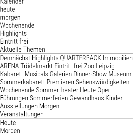
Kalender
heute
morgen
Wochenende
Highlights
Eintritt frei
Aktuelle Themen
Demnächst
Highlights
QUARTERBACK Immobilien
ARENA
Trödelmarkt
Eintritt frei
Zoo Leipzig
Kabarett
Musicals
Galerien
Dinner-Show
Museum
Sommerkabarett
Premieren
Sehenswürdigkeiten
Wochenende
Sommertheater
Heute
Oper
Führungen
Sommerferien
Gewandhaus
Kinder
Ausstellungen
Morgen
Veranstaltungen
Heute
Morgen