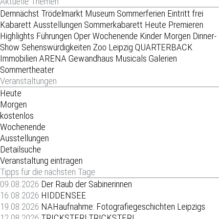
Aktuelle Themen
Demnächst
Trödelmarkt
Museum
Sommerferien
Eintritt frei
Kabarett
Ausstellungen
Sommerkabarett
Heute
Premieren
Highlights
Führungen
Oper
Wochenende
Kinder
Morgen
Dinner-
Show
Sehenswürdigkeiten
Zoo Leipzig
QUARTERBACK
Immobilien ARENA
Gewandhaus
Musicals
Galerien
Sommertheater
Veranstaltungen
Heute
Morgen
kostenlos
Wochenende
Ausstellungen
Detailsuche
Veranstaltung eintragen
Tipps für die nächsten Tage
09.08.2026
Der Raub der Sabinerinnen
16.08.2026
HIDDENSEE
19.08.2026
NAHaufnahme: Fotografiegeschichten Leipzigs
12.08.2026
TRICKSTER! TRICKSTER!