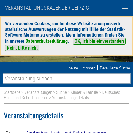
VERANSTALTUNGSKALENDER LEIPZIG
Wir verwenden Cookies, um für diese Website anonymisierte,
statistische Auswertungen der Nutzung mit Hilfe der Statistik-
Software Matomo zu erstellen. Mehr Informationen finden Sie
in unserer
Datenschutzerklärung
.
OK, ich bin einverstanden
Nein, bitte nicht
|
|
heute
morgen
Detaillierte Suche
Startseite
>
Veranstaltungen
>
Suche
>
Kinder & Familie
>
Deutsches
Buch- und Schriftmuseum
> Veranstaltungsdetails
Veranstaltungsdetails