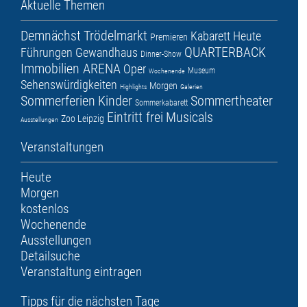
Aktuelle Themen
Demnächst
Trödelmarkt
Kabarett
Heute
Premieren
QUARTERBACK
Führungen
Gewandhaus
Dinner-Show
Immobilien ARENA
Oper
Museum
Wochenende
Sehenswürdigkeiten
Morgen
Highlights
Galerien
Sommerferien
Kinder
Sommertheater
Sommerkabarett
Eintritt frei
Musicals
Zoo Leipzig
Ausstellungen
Veranstaltungen
Heute
Morgen
kostenlos
Wochenende
Ausstellungen
Detailsuche
Veranstaltung eintragen
Tipps für die nächsten Tage