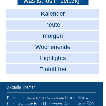
Was ist los in Leipzig?
Kalender
heute
morgen
Wochenende
Highlights
Eintritt frei
Aktuelle Themen
Dinner-Show
Demnächst
Morgen
Sommertheater
Führungen
Zoo
Oper
Eintritt frei
Galerien
Kinder
Heute
Premieren
Highlights