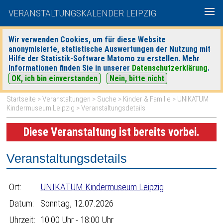
VERANSTALTUNGSKALENDER LEIPZIG
Wir verwenden Cookies, um für diese Website
anonymisierte, statistische Auswertungen der Nutzung mit
|
|
Hilfe der Statistik-Software Matomo zu erstellen. Mehr
heute
morgen
Detaillierte Suche
Informationen finden Sie in unserer
Datenschutzerklärung
.
OK, ich bin einverstanden
Nein, bitte nicht
Startseite
>
Veranstaltungen
>
Suche
>
Kinder & Familie
>
UNIKATUM
Kindermuseum Leipzig
> Veranstaltungsdetails
Diese Veranstaltung ist bereits vorbei.
Veranstaltungsdetails
Ort:
UNIKATUM Kindermuseum Leipzig
Datum:
Sonntag, 12.07.2026
Uhrzeit:
10:00 Uhr - 18:00 Uhr