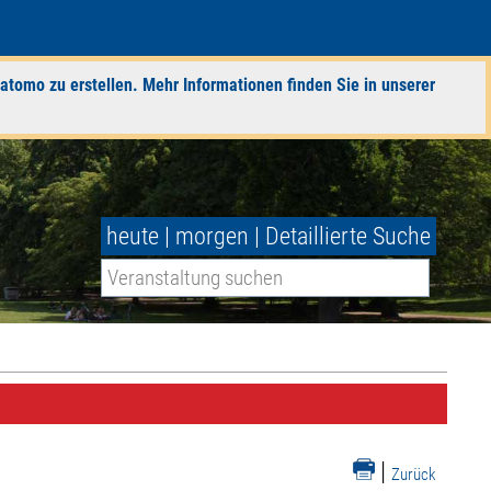
atomo zu erstellen. Mehr Informationen finden Sie in unserer
heute
|
morgen
|
Detaillierte Suche
|
Zurück