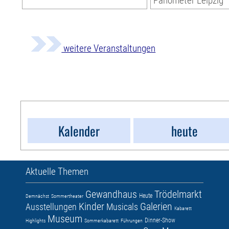
Panometer Leipzig
weitere Veranstaltungen
Kalender
heute
Aktuelle Themen
Gewandhaus
Trödelmarkt
Heute
Demnächst
Sommertheater
Kinder
Galerien
Ausstellungen
Musicals
Kabarett
Museum
Dinner-Show
Highlights
Sommerkabarett
Führungen