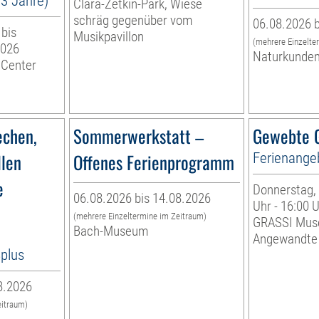
13 Jahre)
Clara-Zetkin-Park, Wiese
schräg gegenüber vom
06.08.2026 b
 bis
Musikpavillon
(mehrere Einzelte
2026
Naturkunde
 Center
echen,
Sommerwerkstatt –
Gewebte G
llen
Offenes Ferienprogramm
Ferienange
e
Donnerstag, 
06.08.2026 bis 14.08.2026
Uhr - 16:00 
(mehrere Einzeltermine im Zeitraum)
GRASSI Mus
Bach-Museum
Angewandte
8plus
8.2026
eitraum)