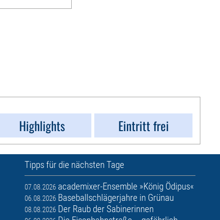
Highlights
Eintritt frei
Tipps für die nächsten Tage
academixer-Ensemble »König Ödipus«
07.08.2026
Baseballschlägerjahre in Grünau
06.08.2026
Der Raub der Sabinerinnen
08.08.2026