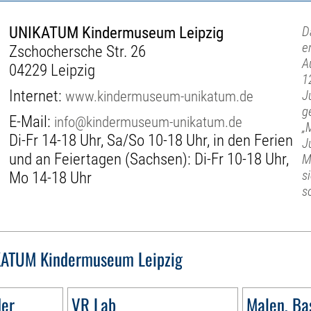
UNIKATUM Kindermuseum Leipzig
D
e
Zschochersche Str. 26
A
04229 Leipzig
1
Internet:
www.kindermuseum-unikatum.de
J
g
E-Mail:
info@kindermuseum-unikatum.de
„
Di-Fr 14-18 Uhr, Sa/So 10-18 Uhr, in den Ferien
J
und an Feiertagen (Sachsen): Di-Fr 10-18 Uhr,
M
s
Mo 14-18 Uhr
s
ATUM Kindermuseum Leipzig
der
VR Lab
Malen, Bas