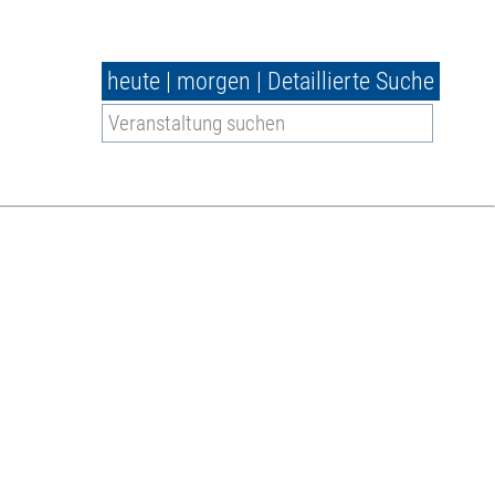
heute
|
morgen
|
Detaillierte Suche