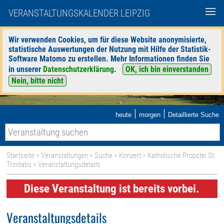
VERANSTALTUNGSKALENDER LEIPZIG
Wir verwenden Cookies, um für diese Website anonymisierte,
statistische Auswertungen der Nutzung mit Hilfe der Statistik-
Software Matomo zu erstellen. Mehr Informationen finden Sie
in unserer
Datenschutzerklärung
.
OK, ich bin einverstanden
Nein, bitte nicht
|
|
heute
morgen
Detaillierte Suche
Startseite
>
Veranstaltungen
>
Suche
>
Konzert
>
Katholische Propstei St.
Trinitatis
> Veranstaltungsdetails
Diese Veranstaltung ist bereits vorbei.
Veranstaltungsdetails