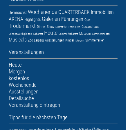
Wochenende
QUARTERBACK Immobilien
Demnächst
Galerien
ARENA
Führungen
Highlights
Oper
Trödelmarkt
Dinner-Show
Gewandhaus
Eintritt frei
Premieren
Heute
Museum
Sehenswürdigkeiten
Kabarett
Sommerkabarett
Sommertheater
Musicals
Zoo Leipzig
Ausstellungen
Kinder
Sommerferien
Morgen
Veranstaltungen
Heute
Morgen
kostenlos
Wochenende
Ausstellungen
Detailsuche
Veranstaltung eintragen
Tipps für die nächsten Tage