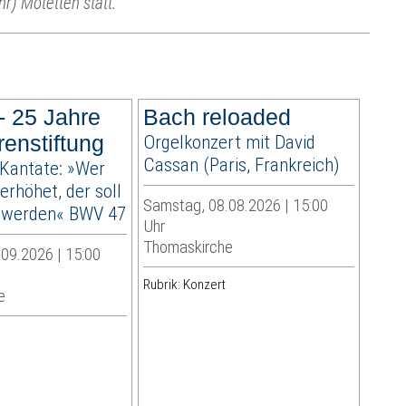
hr) Motetten statt.
- 25 Jahre
Bach reloaded
enstiftung
Orgelkonzert mit David
Cassan (Paris, Frankreich)
 Kantate: »Wer
 erhöhet, der soll
Samstag, 08.08.2026 | 15:00
t werden« BWV 47
Uhr
Thomaskirche
09.2026 | 15:00
Rubrik: Konzert
e