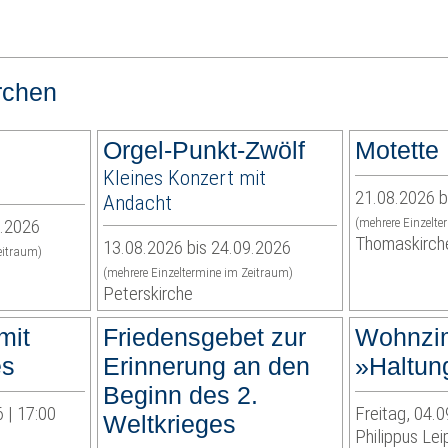
rchen
Orgel-Punkt-Zwölf
Motette
Kleines Konzert mit
21.08.2026 b
Andacht
9.2026
(mehrere Einzelte
Thomaskirch
13.08.2026 bis 24.09.2026
eitraum)
(mehrere Einzeltermine im Zeitraum)
Peterskirche
mit
Friedensgebet zur
Wohnzi
es
Erinnerung an den
»Haltun
Beginn des 2.
 | 17:00
Freitag, 04.0
Weltkrieges
Philippus Lei