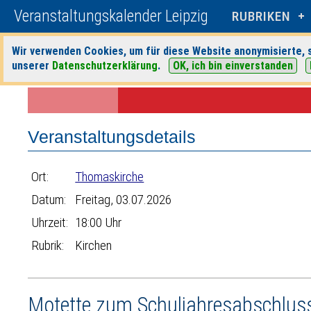
Veranstaltungskalender Leipzig
RUBRIKEN
Wir verwenden Cookies, um für diese Website anonymisierte, s
unserer
Datenschutzerklärung
.
OK, ich bin einverstanden
Startseite
>
Veranstaltungen
>
Suche
>
Kirchen
>
Thomaskirche
> Ve
Veranstaltungsdetails
Ort:
Thomaskirche
Datum:
Freitag, 03.07.2026
Uhrzeit:
18:00 Uhr
Rubrik:
Kirchen
Motette zum Schuljahresabschlu