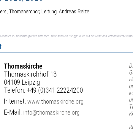
rs, Thomanerchor; Leitung: Andreas Reize
ch kann es zu Unstimmigkeiten kommen. Bitte schauen Sie ggf. auch auf die Seite des Veranstalters/Verans
t
Thomaskirche
D
G
Thomaskirchhof 18
H
04109 Leipzig
g
Telefon:
+49 (0)341 22224200
k
u
Internet:
www.thomaskirche.org
T
E-Mail:
info@thomaskirche.org
K
R