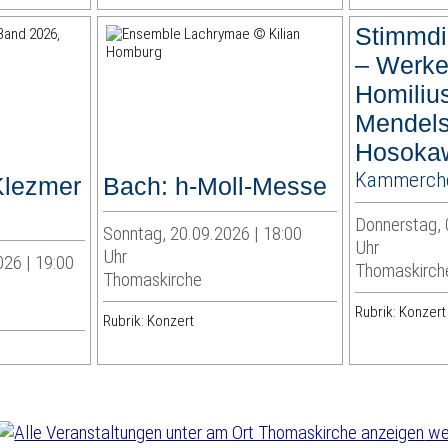
Stimmd
– Werke
Homilius
Mendels
Hosoka
Kammercho
Klezmer
Bach: h-Moll-Messe
Donnerstag, 
Sonntag, 20.09.2026 | 18:00
Uhr
Uhr
026 | 19:00
Thomaskirch
Thomaskirche
Rubrik: Konzert
Rubrik: Konzert
wei