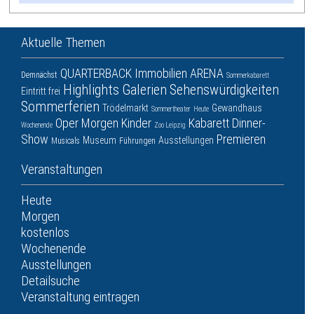
Aktuelle Themen
QUARTERBACK Immobilien ARENA
Demnächst
Sommerkabarett
Highlights
Galerien
Sehenswürdigkeiten
Eintritt frei
Sommerferien
Trödelmarkt
Gewandhaus
Sommertheater
Heute
Oper
Morgen
Kinder
Kabarett
Dinner-
Wochenende
Zoo Leipzig
Show
Premieren
Museum
Ausstellungen
Musicals
Führungen
Veranstaltungen
Heute
Morgen
kostenlos
Wochenende
Ausstellungen
Detailsuche
Veranstaltung eintragen