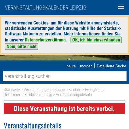
VERANSTALTUNGSKALENDER LEIPZIG
Wir verwenden Cookies, um für diese Website anonymisierte,
statistische Auswertungen der Nutzung mit Hilfe der Statistik-
Software Matomo zu erstellen. Mehr Informationen finden Sie
in unserer
Datenschutzerklärung
.
OK, ich bin einverstanden
Nein, bitte nicht
|
|
heute
morgen
Detaillierte Suche
Startseite
>
Veranstaltungen
>
Suche
>
Kirchen
>
Evangelisch
Reformierte Kirche zu Leipzig
> Veranstaltungsdetails
Diese Veranstaltung ist bereits vorbei.
Veranstaltungsdetails