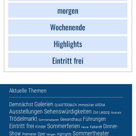
morgen
Wochenende
Highlights
Eintritt frei
Aktuelle Themen
Galerien
Demnächst
QUARTERBACK Immobilien ARENA
Ausstellungen
Sehenswürdigkeiten
Zoo Leipzig
Musicals
Trödelmarkt
Führungen
Gewandhaus
Sommerkabarett
Eintritt frei
Sommerferien
Dinner-
Kinder
Kabarett
Heute
Sommertheater
Show
Oper
Premieren
Highlights
Morgen