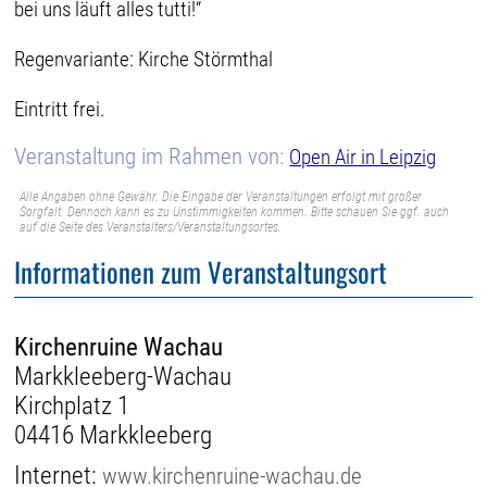
bei uns läuft alles tutti!“
Regenvariante: Kirche Störmthal
Eintritt frei.
Veranstaltung im Rahmen von:
Open Air in Leipzig
Alle Angaben ohne Gewähr. Die Eingabe der Veranstaltungen erfolgt mit großer
Sorgfalt. Dennoch kann es zu Unstimmigkeiten kommen. Bitte schauen Sie ggf. auch
auf die Seite des Veranstalters/Veranstaltungsortes.
Informationen zum Veranstaltungsort
Kirchenruine Wachau
Markkleeberg-Wachau
Kirchplatz 1
04416 Markkleeberg
Internet:
www.kirchenruine-wachau.de