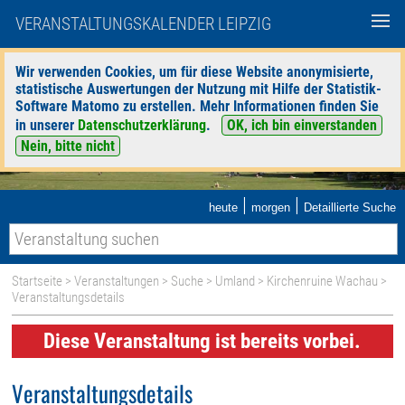
VERANSTALTUNGSKALENDER LEIPZIG
Wir verwenden Cookies, um für diese Website anonymisierte,
statistische Auswertungen der Nutzung mit Hilfe der Statistik-
Software Matomo zu erstellen. Mehr Informationen finden Sie
in unserer
Datenschutzerklärung
.
OK, ich bin einverstanden
Nein, bitte nicht
|
|
heute
morgen
Detaillierte Suche
Startseite
>
Veranstaltungen
>
Suche
>
Umland
>
Kirchenruine Wachau
>
Veranstaltungsdetails
Diese Veranstaltung ist bereits vorbei.
Veranstaltungsdetails