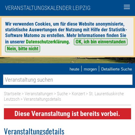
VERANSTALTUNGSKALENDER LEIPZIG
Wir verwenden Cookies, um für diese Website anonymisierte,
statistische Auswertungen der Nutzung mit Hilfe der Statistik-
Software Matomo zu erstellen. Mehr Informationen finden Sie
in unserer
Datenschutzerklärung
.
OK, ich bin einverstanden
Nein, bitte nicht
|
|
heute
morgen
Detaillierte Suche
Startseite
>
Veranstaltungen
>
Suche
>
Konzert
>
St. Laurentiuskirche
Leutzsch
> Veranstaltungsdetails
Diese Veranstaltung ist bereits vorbei.
Veranstaltungsdetails