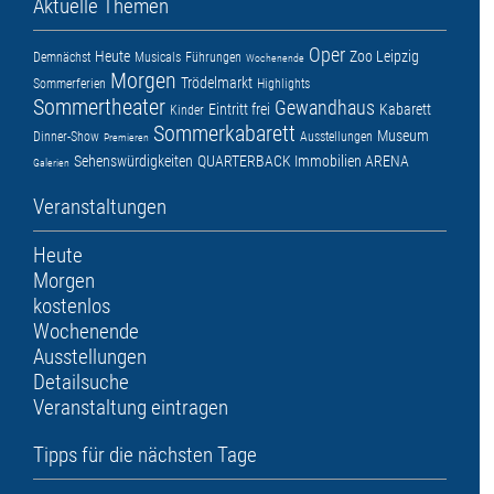
Aktuelle Themen
Oper
Heute
Zoo Leipzig
Demnächst
Musicals
Führungen
Wochenende
Morgen
Trödelmarkt
Sommerferien
Highlights
Sommertheater
Gewandhaus
Eintritt frei
Kabarett
Kinder
Sommerkabarett
Museum
Dinner-Show
Ausstellungen
Premieren
Sehenswürdigkeiten
QUARTERBACK Immobilien ARENA
Galerien
Veranstaltungen
Heute
Morgen
kostenlos
Wochenende
Ausstellungen
Detailsuche
Veranstaltung eintragen
Tipps für die nächsten Tage