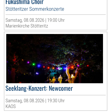
Fukushima Choir
Stötteritzer Sommerkonzerte
Samstag, 08.08.2026 | 19:00 Uhr
Marienkirche Stötteritz
Seeklang-Konzert: Newcomer
Samstag, 08.08.2026 | 19:30 Uhr
KAOS