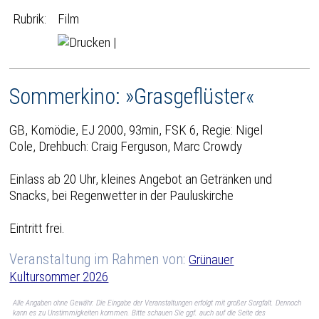
Rubrik:
Film
|
Sommerkino: »Grasgeflüster«
GB, Komödie, EJ 2000, 93min, FSK 6, Regie: Nigel
Cole, Drehbuch: Craig Ferguson, Marc Crowdy
Einlass ab 20 Uhr, kleines Angebot an Getränken und
Snacks, bei Regenwetter in der Pauluskirche
Eintritt frei.
Veranstaltung im Rahmen von:
Grünauer
Kultursommer 2026
Alle Angaben ohne Gewähr. Die Eingabe der Veranstaltungen erfolgt mit großer Sorgfalt. Dennoch
kann es zu Unstimmigkeiten kommen. Bitte schauen Sie ggf. auch auf die Seite des