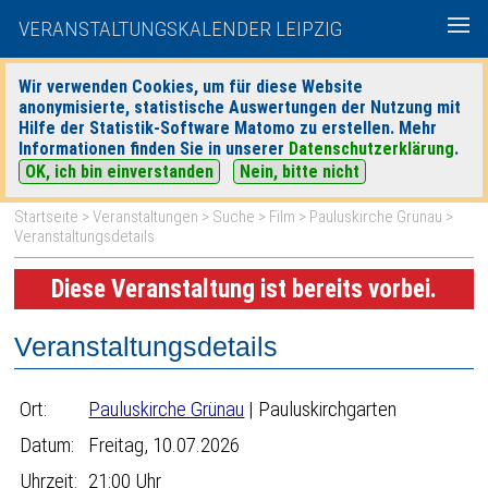
VERANSTALTUNGSKALENDER LEIPZIG
Wir verwenden Cookies, um für diese Website
anonymisierte, statistische Auswertungen der Nutzung mit
|
|
Hilfe der Statistik-Software Matomo zu erstellen. Mehr
heute
morgen
Detaillierte Suche
Informationen finden Sie in unserer
Datenschutzerklärung
.
OK, ich bin einverstanden
Nein, bitte nicht
Startseite
>
Veranstaltungen
>
Suche
>
Film
>
Pauluskirche Grünau
>
Veranstaltungsdetails
Diese Veranstaltung ist bereits vorbei.
Veranstaltungsdetails
Ort:
Pauluskirche Grünau
| Pauluskirchgarten
Datum:
Freitag, 10.07.2026
Uhrzeit:
21:00 Uhr