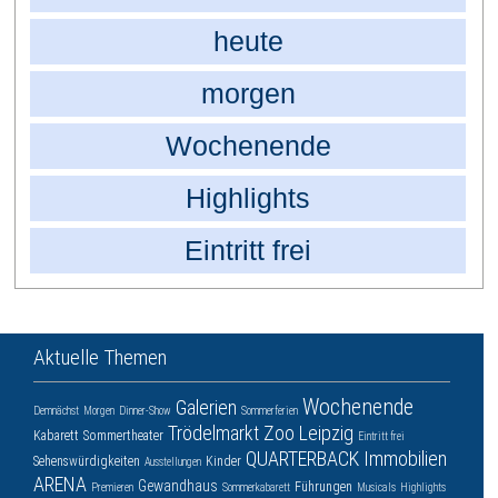
heute
morgen
Wochenende
Highlights
Eintritt frei
Aktuelle Themen
Wochenende
Galerien
Demnächst
Morgen
Dinner-Show
Sommerferien
Trödelmarkt
Zoo Leipzig
Kabarett
Sommertheater
Eintritt frei
QUARTERBACK Immobilien
Sehenswürdigkeiten
Kinder
Ausstellungen
ARENA
Gewandhaus
Führungen
Premieren
Sommerkabarett
Musicals
Highlights