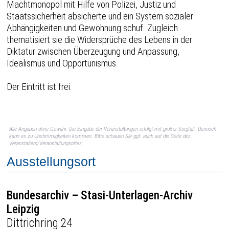
Machtmonopol mit Hilfe von Polizei, Justiz und
Staatssicherheit absicherte und ein System sozialer
Abhängigkeiten und Gewöhnung schuf. Zugleich
thematisiert sie die Widersprüche des Lebens in der
Diktatur zwischen Überzeugung und Anpassung,
Idealismus und Opportunismus.
Der Eintritt ist frei.
Alle Angaben ohne Gewähr. Die Eingabe der Veranstaltungen erfolgt mit großer Sorgfalt. Dennoch
kann es zu Unstimmigkeiten kommen. Bitte schauen Sie ggf. auch auf die Seite des
Veranstalters/Veranstaltungsortes.
Ausstellungsort
Bundesarchiv – Stasi-Unterlagen-Archiv
Leipzig
Dittrichring 24