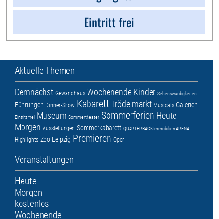
Eintritt frei
Aktuelle Themen
Demnächst
Wochenende
Kinder
Gewandhaus
Sehenswürdigkeiten
Kabarett
Trödelmarkt
Führungen
Galerien
Dinner-Show
Musicals
Sommerferien
Museum
Heute
Eintritt frei
Sommertheater
Morgen
Sommerkabarett
Ausstellungen
QUARTERBACK Immobilien ARENA
Premieren
Zoo Leipzig
Highlights
Oper
Veranstaltungen
Heute
Morgen
kostenlos
Wochenende