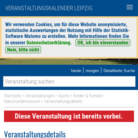
VERANSTALTUNGSKALENDER LEIPZIG
Wir verwenden Cookies, um für diese Website anonymisierte,
statistische Auswertungen der Nutzung mit Hilfe der Statistik-
Software Matomo zu erstellen. Mehr Informationen finden Sie
in unserer
Datenschutzerklärung
.
OK, ich bin einverstanden
Nein, bitte nicht
|
|
heute
morgen
Detaillierte Suche
Startseite
>
Veranstaltungen
>
Suche
>
Kinder & Familie
>
Naturkundemuseum
> Veranstaltungsdetails
Diese Veranstaltung ist bereits vorbei.
Veranstaltungsdetails