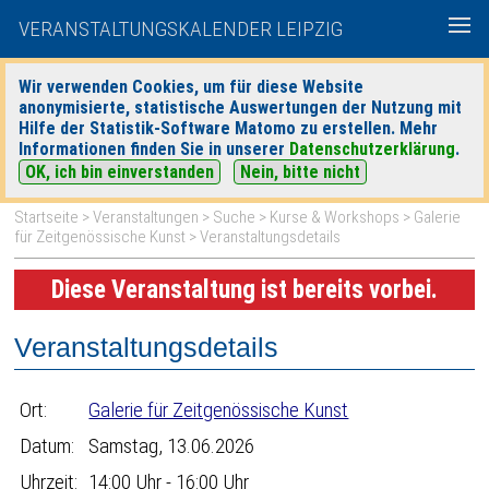
VERANSTALTUNGSKALENDER LEIPZIG
Wir verwenden Cookies, um für diese Website
anonymisierte, statistische Auswertungen der Nutzung mit
|
|
Hilfe der Statistik-Software Matomo zu erstellen. Mehr
heute
morgen
Detaillierte Suche
Informationen finden Sie in unserer
Datenschutzerklärung
.
OK, ich bin einverstanden
Nein, bitte nicht
Startseite
>
Veranstaltungen
>
Suche
>
Kurse & Workshops
>
Galerie
für Zeitgenössische Kunst
> Veranstaltungsdetails
Diese Veranstaltung ist bereits vorbei.
Veranstaltungsdetails
Ort:
Galerie für Zeitgenössische Kunst
Datum:
Samstag, 13.06.2026
Uhrzeit:
14:00 Uhr - 16:00 Uhr