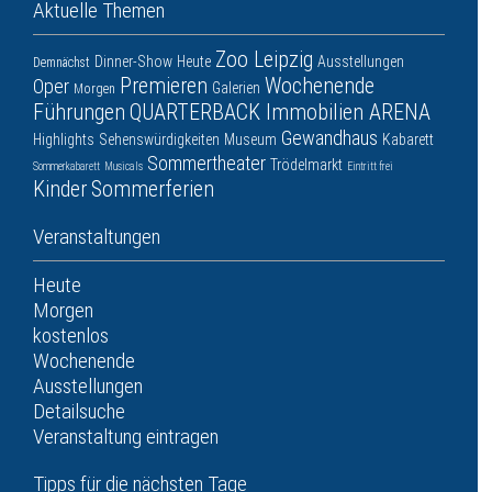
Aktuelle Themen
Zoo Leipzig
Dinner-Show
Heute
Ausstellungen
Demnächst
Premieren
Wochenende
Oper
Galerien
Morgen
Führungen
QUARTERBACK Immobilien ARENA
Gewandhaus
Highlights
Sehenswürdigkeiten
Museum
Kabarett
Sommertheater
Trödelmarkt
Sommerkabarett
Musicals
Eintritt frei
Kinder
Sommerferien
Veranstaltungen
Heute
Morgen
kostenlos
Wochenende
Ausstellungen
Detailsuche
Veranstaltung eintragen
Tipps für die nächsten Tage