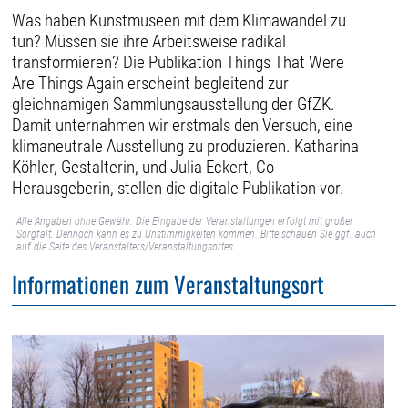
Was haben Kunstmuseen mit dem Klimawandel zu
tun? Müssen sie ihre Arbeitsweise radikal
transformieren? Die Publikation Things That Were
Are Things Again erscheint begleitend zur
gleichnamigen Sammlungsausstellung der GfZK.
Damit unternahmen wir erstmals den Versuch, eine
klimaneutrale Ausstellung zu produzieren. Katharina
Köhler, Gestalterin, und Julia Eckert, Co-
Herausgeberin, stellen die digitale Publikation vor.
Alle Angaben ohne Gewähr. Die Eingabe der Veranstaltungen erfolgt mit großer
Sorgfalt. Dennoch kann es zu Unstimmigkeiten kommen. Bitte schauen Sie ggf. auch
auf die Seite des Veranstalters/Veranstaltungsortes.
Informationen zum Veranstaltungsort