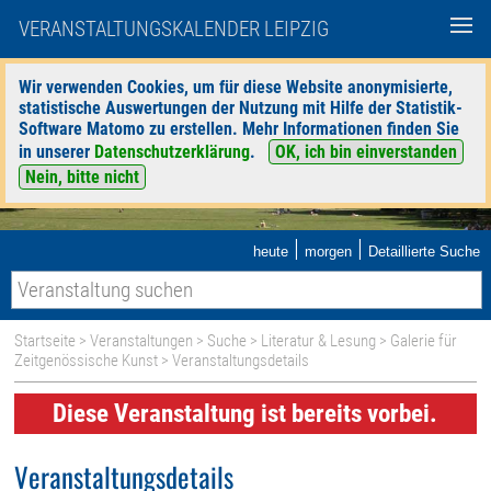
VERANSTALTUNGSKALENDER LEIPZIG
Wir verwenden Cookies, um für diese Website anonymisierte,
statistische Auswertungen der Nutzung mit Hilfe der Statistik-
Software Matomo zu erstellen. Mehr Informationen finden Sie
in unserer
Datenschutzerklärung
.
OK, ich bin einverstanden
Nein, bitte nicht
|
|
heute
morgen
Detaillierte Suche
Startseite
>
Veranstaltungen
>
Suche
>
Literatur & Lesung
>
Galerie für
Zeitgenössische Kunst
> Veranstaltungsdetails
Diese Veranstaltung ist bereits vorbei.
Veranstaltungsdetails