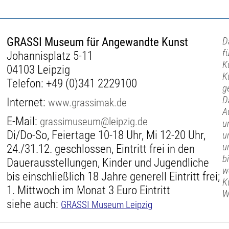
GRASSI Museum für Angewandte Kunst
D
f
Johannisplatz 5-11
K
04103 Leipzig
K
Telefon:
+49 (0)341 2229100
g
D
Internet:
www.grassimak.de
A
E-Mail:
grassimuseum@leipzig.de
u
Di/Do-So, Feiertage 10-18 Uhr, Mi 12-20 Uhr,
u
u
24./31.12. geschlossen, Eintritt frei in den
b
Dauerausstellungen, Kinder und Jugendliche
w
bis einschließlich 18 Jahre generell Eintritt frei;
K
1. Mittwoch im Monat 3 Euro Eintritt
W
siehe auch:
GRASSI Museum Leipzig