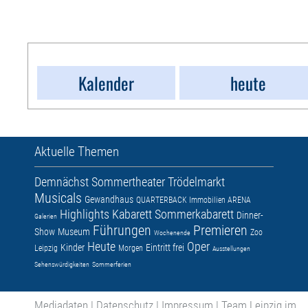
Kalender
heute
Aktuelle Themen
Demnächst
Sommertheater
Trödelmarkt
Musicals
Gewandhaus
QUARTERBACK Immobilien ARENA
Highlights
Kabarett
Sommerkabarett
Dinner-
Galerien
Führungen
Premieren
Show
Museum
Zoo
Wochenende
Heute
Oper
Kinder
Eintritt frei
Leipzig
Morgen
Ausstellungen
Sehenswürdigkeiten
Sommerferien
Mediadaten
|
Datenschutz
|
Impressum
|
Team Leipzig im