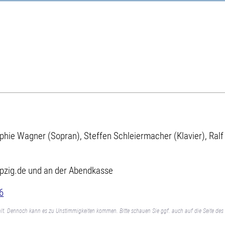
phie Wagner (Sopran), Steffen Schleiermacher (Klavier), Ralf
ipzig.de und an der Abendkasse
6
lt. Dennoch kann es zu Unstimmigkeiten kommen. Bitte schauen Sie ggf. auch auf die Seite des 