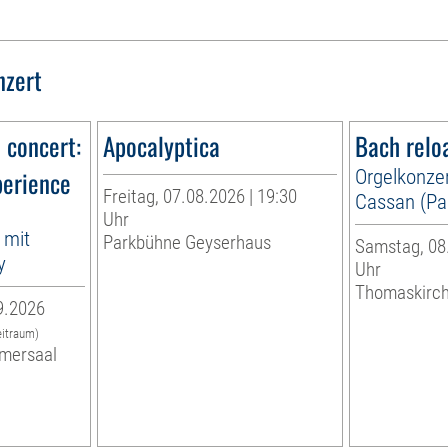
nzert
n concert:
Apocalyptica
Bach relo
perience
Orgelkonzer
Freitag, 07.08.2026 | 19:30
Cassan (Par
Uhr
 mit
Parkbühne Geyserhaus
Samstag, 08.
y
Uhr
Thomaskirc
9.2026
eitraum)
mersaal