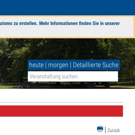
atomo zu erstellen. Mehr Informationen finden Sie in unserer
heute
|
morgen
|
Detaillierte Suche
|
Zurück