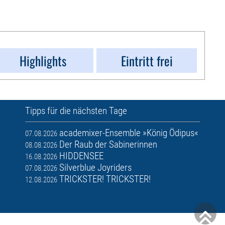
Highlights
Eintritt frei
Tipps für die nächsten Tage
academixer-Ensemble »König Ödipus«
07.08.2026
Der Raub der Sabinerinnen
08.08.2026
HIDDENSEE
16.08.2026
Silverblue Joyriders
07.08.2026
TRICKSTER! TRICKSTER!
12.08.2026