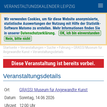
VERANSTALTUNGSKALENDER LEIPZIG
Wir verwenden Cookies, um für diese Website anonymisierte,
statistische Auswertungen der Nutzung mit Hilfe der Statistik-
|
|
Software Matomo zu erstellen. Mehr Informationen finden Sie
heute
morgen
Detaillierte Suche
in unserer
Datenschutzerklärung
.
OK, ich bin einverstanden
Nein, bitte nicht
Startseite
>
Veranstaltungen
>
Suche
>
Führung
>
GRASSI Museum für
Angewandte Kunst
> Veranstaltungsdetails
Diese Veranstaltung ist bereits vorbei.
Veranstaltungsdetails
Ort:
GRASSI Museum für Angewandte Kunst
Datum:
Sonntag, 14.06.2026
Uhrzeit:
12:00 Uhr