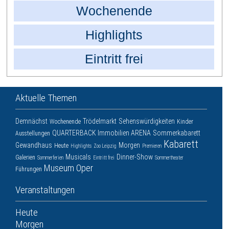
Wochenende
Highlights
Eintritt frei
Aktuelle Themen
Demnächst
Trödelmarkt
Sehenswürdigkeiten
Wochenende
Kinder
QUARTERBACK Immobilien ARENA
Sommerkabarett
Ausstellungen
Kabarett
Gewandhaus
Morgen
Heute
Highlights
Zoo Leipzig
Premieren
Musicals
Dinner-Show
Galerien
Sommerferien
Eintritt frei
Sommertheater
Museum
Oper
Führungen
Veranstaltungen
Heute
Morgen